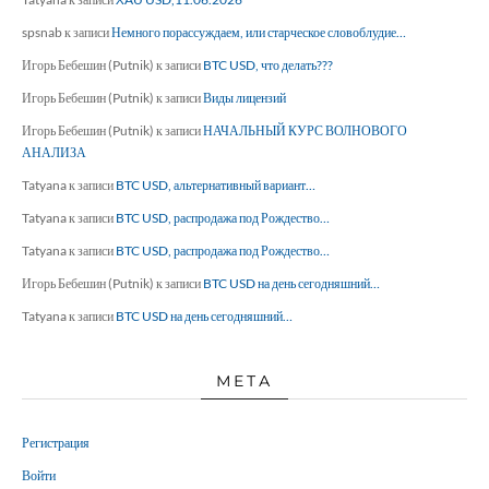
spsnab
к записи
Немного порассуждаем, или старческое словоблудие…
Игорь Бебешин (Putnik)
к записи
BTC USD, что делать???
Игорь Бебешин (Putnik)
к записи
Виды лицензий
Игорь Бебешин (Putnik)
к записи
НАЧАЛЬНЫЙ КУРС ВОЛНОВОГО
АНАЛИЗА
Tatyana
к записи
BTC USD, альтернативный вариант…
Tatyana
к записи
BTC USD, распродажа под Рождество…
Tatyana
к записи
BTC USD, распродажа под Рождество…
Игорь Бебешин (Putnik)
к записи
BTC USD на день сегодняшний…
Tatyana
к записи
BTC USD на день сегодняшний…
МЕТА
Регистрация
Войти