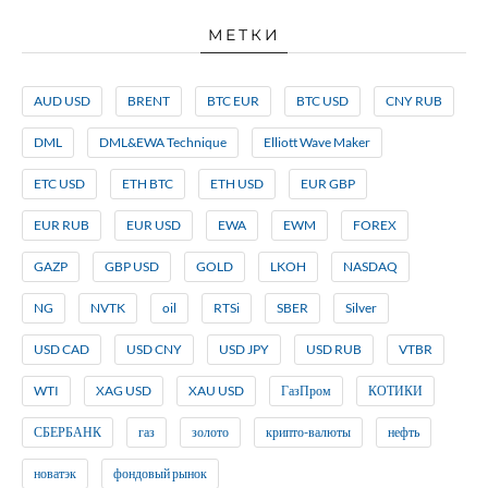
МЕТКИ
AUD USD
BRENT
BTC EUR
BTC USD
CNY RUB
DML
DML&EWA Technique
Elliott Wave Maker
ETC USD
ETH BTC
ETH USD
EUR GBP
EUR RUB
EUR USD
EWA
EWM
FOREX
GAZP
GBP USD
GOLD
LKOH
NASDAQ
NG
NVTK
oil
RTSi
SBER
Silver
USD CAD
USD CNY
USD JPY
USD RUB
VTBR
WTI
XAG USD
XAU USD
ГазПром
КОТИКИ
СБЕРБАНК
газ
золото
крипто-валюты
нефть
новатэк
фондовый рынок