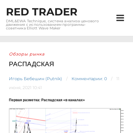
RED TRADER
DML&EWA Technique, система анализа ценового
движения с использованием программы-
советника Elliott Wave Maker
Обзоры рынка
РАСПАДСКАЯ
Игорь Бебешин (Putnik)
Комментарии: 0
11
июня, 2021 10:41
Первая разметка: Распадская «в каналах»