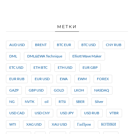
МЕТКИ
AUD USD
BRENT
BTC EUR
BTC USD
CNY RUB
DML
DML&EWA Technique
Elliott Wave Maker
ETC USD
ETH BTC
ETH USD
EUR GBP
EUR RUB
EUR USD
EWA
EWM
FOREX
GAZP
GBP USD
GOLD
LKOH
NASDAQ
NG
NVTK
oil
RTSi
SBER
Silver
USD CAD
USD CNY
USD JPY
USD RUB
VTBR
WTI
XAG USD
XAU USD
ГазПром
КОТИКИ