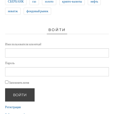
СБЕРБАНК
газ
золото
крипто-валюты
нефть
новатэк
фондовый рынок
ВОЙТИ
Имя пользователя или email
Пароль
Запомнить меня
ВОЙТИ
Регистрация