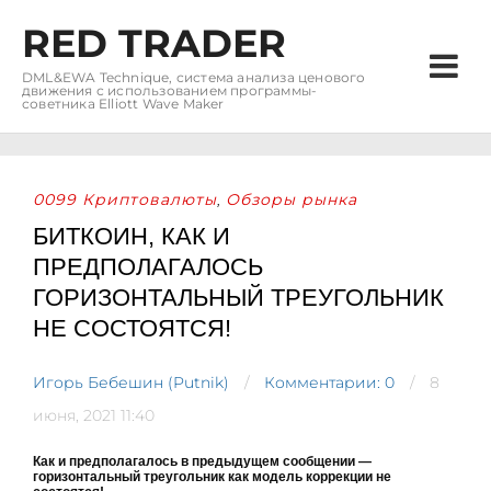
RED TRADER
DML&EWA Technique, система анализа ценового
движения с использованием программы-
советника Elliott Wave Maker
0099 Криптовалюты
Обзоры рынка
,
БИТКОИН, КАК И
ПРЕДПОЛАГАЛОСЬ
ГОРИЗОНТАЛЬНЫЙ ТРЕУГОЛЬНИК
НЕ СОСТОЯТСЯ!
Игорь Бебешин (Putnik)
Комментарии: 0
8
июня, 2021 11:40
Как и предполагалось в предыдущем сообщении —
горизонтальный треугольник как модель коррекции не