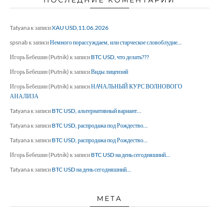
ПОСЛЕДНИЕ КОМЕНТАРИИ
Tatyana
к записи
XAU USD,11.06.2026
spsnab
к записи
Немного порассуждаем, или старческое словоблудие…
Игорь Бебешин (Putnik)
к записи
BTC USD, что делать???
Игорь Бебешин (Putnik)
к записи
Виды лицензий
Игорь Бебешин (Putnik)
к записи
НАЧАЛЬНЫЙ КУРС ВОЛНОВОГО
АНАЛИЗА
Tatyana
к записи
BTC USD, альтернативный вариант…
Tatyana
к записи
BTC USD, распродажа под Рождество…
Tatyana
к записи
BTC USD, распродажа под Рождество…
Игорь Бебешин (Putnik)
к записи
BTC USD на день сегодняшний…
Tatyana
к записи
BTC USD на день сегодняшний…
МЕТА