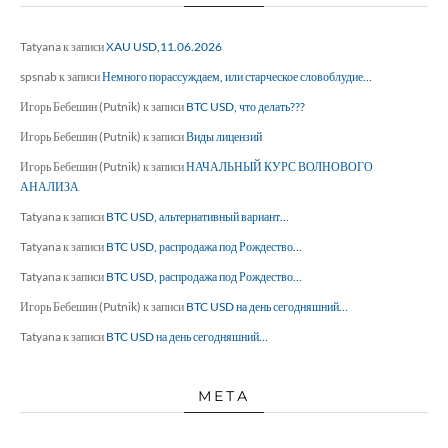
Tatyana
к записи
XAU USD,11.06.2026
spsnab
к записи
Немного порассуждаем, или старческое словоблудие…
Игорь Бебешин (Putnik)
к записи
BTC USD, что делать???
Игорь Бебешин (Putnik)
к записи
Виды лицензий
Игорь Бебешин (Putnik)
к записи
НАЧАЛЬНЫЙ КУРС ВОЛНОВОГО
АНАЛИЗА
Tatyana
к записи
BTC USD, альтернативный вариант…
Tatyana
к записи
BTC USD, распродажа под Рождество…
Tatyana
к записи
BTC USD, распродажа под Рождество…
Игорь Бебешин (Putnik)
к записи
BTC USD на день сегодняшний…
Tatyana
к записи
BTC USD на день сегодняшний…
МЕТА