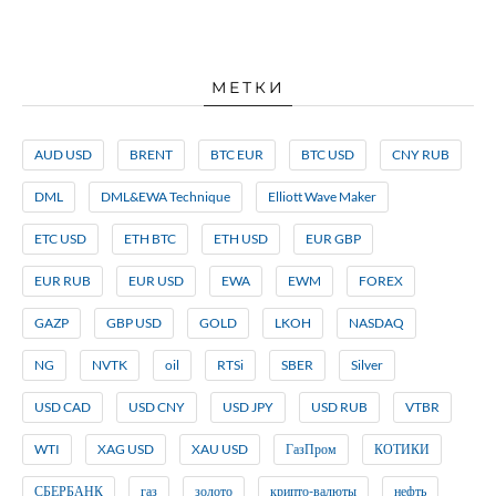
МЕТКИ
AUD USD
BRENT
BTC EUR
BTC USD
CNY RUB
DML
DML&EWA Technique
Elliott Wave Maker
ETC USD
ETH BTC
ETH USD
EUR GBP
EUR RUB
EUR USD
EWA
EWM
FOREX
GAZP
GBP USD
GOLD
LKOH
NASDAQ
NG
NVTK
oil
RTSi
SBER
Silver
USD CAD
USD CNY
USD JPY
USD RUB
VTBR
WTI
XAG USD
XAU USD
ГазПром
КОТИКИ
СБЕРБАНК
газ
золото
крипто-валюты
нефть