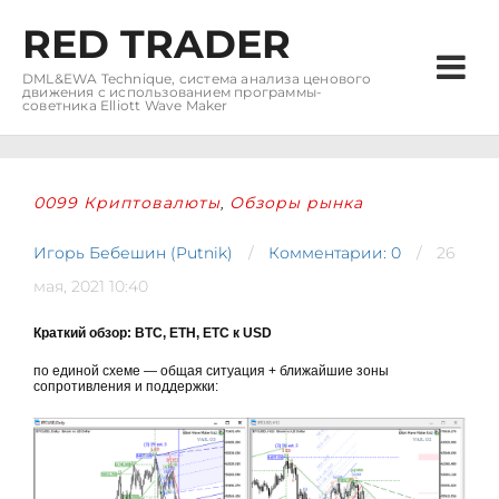
RED TRADER
DML&EWA Technique, система анализа ценового
движения с использованием программы-
советника Elliott Wave Maker
0099 Криптовалюты
Обзоры рынка
,
Игорь Бебешин (Putnik)
Комментарии: 0
26
мая, 2021 10:40
Краткий обзор: BTC, ETH, ETC к USD
по единой схеме — общая ситуация + ближайшие зоны
сопротивления и поддержки: