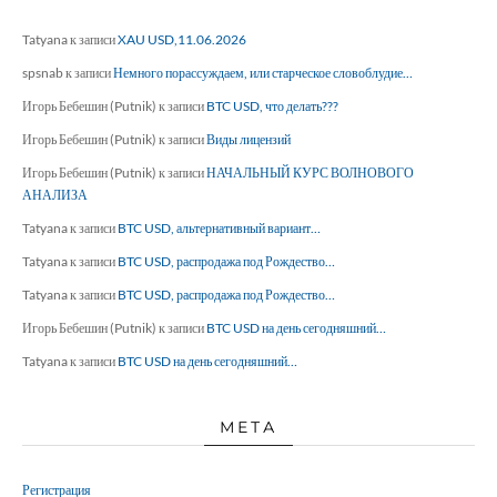
Tatyana
к записи
XAU USD,11.06.2026
spsnab
к записи
Немного порассуждаем, или старческое словоблудие…
Игорь Бебешин (Putnik)
к записи
BTC USD, что делать???
Игорь Бебешин (Putnik)
к записи
Виды лицензий
Игорь Бебешин (Putnik)
к записи
НАЧАЛЬНЫЙ КУРС ВОЛНОВОГО
АНАЛИЗА
Tatyana
к записи
BTC USD, альтернативный вариант…
Tatyana
к записи
BTC USD, распродажа под Рождество…
Tatyana
к записи
BTC USD, распродажа под Рождество…
Игорь Бебешин (Putnik)
к записи
BTC USD на день сегодняшний…
Tatyana
к записи
BTC USD на день сегодняшний…
МЕТА
Регистрация