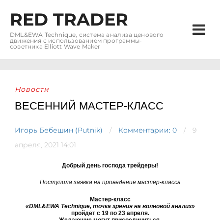
RED TRADER
DML&EWA Technique, система анализа ценового
движения с использованием программы-
советника Elliott Wave Maker
Новости
ВЕСЕННИЙ МАСТЕР-КЛАСС
Игорь Бебешин (Putnik)
Комментарии: 0
9
апреля, 2021 14:01
Добрый день господа трейдеры!
Поступила заявка на проведение мастер-класса
Мастер-класс
«DML&EWA Technique, точка зрения на волновой анализ»
пройдёт с 19 по 23 апреля.
Желающие могут присоединиться.