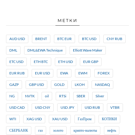
МЕТКИ
AUD USD
BRENT
BTC EUR
BTC USD
CNY RUB
DML
DML&EWA Technique
Elliott Wave Maker
ETC USD
ETH BTC
ETH USD
EUR GBP
EUR RUB
EUR USD
EWA
EWM
FOREX
GAZP
GBP USD
GOLD
LKOH
NASDAQ
NG
NVTK
oil
RTSi
SBER
Silver
USD CAD
USD CNY
USD JPY
USD RUB
VTBR
WTI
XAG USD
XAU USD
ГазПром
КОТИКИ
СБЕРБАНК
газ
золото
крипто-валюты
нефть