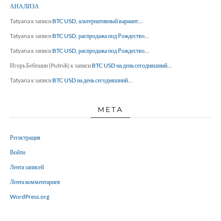
АНАЛИЗА
Tatyana
к записи
BTC USD, альтернативный вариант…
Tatyana
к записи
BTC USD, распродажа под Рождество…
Tatyana
к записи
BTC USD, распродажа под Рождество…
Игорь Бебешин (Putnik)
к записи
BTC USD на день сегодняшний…
Tatyana
к записи
BTC USD на день сегодняшний…
МЕТА
Регистрация
Войти
Лента записей
Лента комментариев
WordPress.org