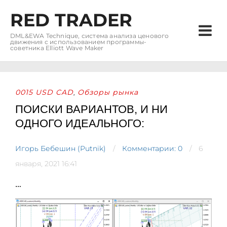
RED TRADER
DML&EWA Technique, система анализа ценового
движения с использованием программы-
советника Elliott Wave Maker
0015 USD CAD
Обзоры рынка
,
ПОИСКИ ВАРИАНТОВ, И НИ
ОДНОГО ИДЕАЛЬНОГО:
Игорь Бебешин (Putnik)
Комментарии: 0
6
января, 2021 16:41
…