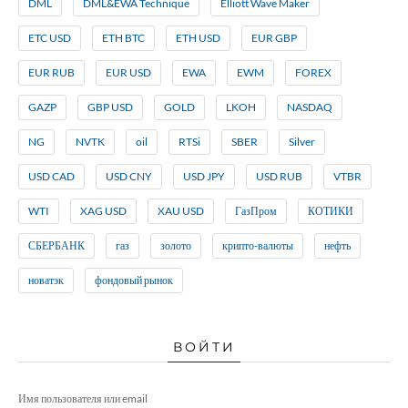
DML
DML&EWA Technique
Elliott Wave Maker
ETC USD
ETH BTC
ETH USD
EUR GBP
EUR RUB
EUR USD
EWA
EWM
FOREX
GAZP
GBP USD
GOLD
LKOH
NASDAQ
NG
NVTK
oil
RTSi
SBER
Silver
USD CAD
USD CNY
USD JPY
USD RUB
VTBR
WTI
XAG USD
XAU USD
ГазПром
КОТИКИ
СБЕРБАНК
газ
золото
крипто-валюты
нефть
новатэк
фондовый рынок
ВОЙТИ
Имя пользователя или email