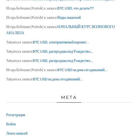
Игорь Бебешин (Putnik)
к записи
BTC USD, что делать???
Игорь Бебешин (Putnik)
к записи
Виды лицензий
Игорь Бебешин (Putnik)
к записи
НАЧАЛЬНЫЙ КУРС ВОЛНОВОГО
АНАЛИЗА
Tatyana
к записи
BTC USD, альтернативный вариант…
Tatyana
к записи
BTC USD, распродажа под Рождество…
Tatyana
к записи
BTC USD, распродажа под Рождество…
Игорь Бебешин (Putnik)
к записи
BTC USD на день сегодняшний…
Tatyana
к записи
BTC USD на день сегодняшний…
МЕТА
Регистрация
Войти
Лента записей