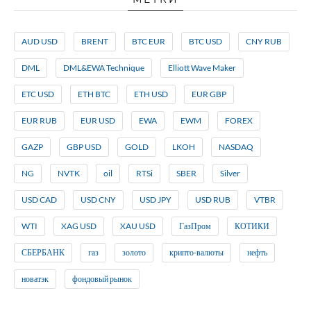
AUD USD
BRENT
BTC EUR
BTC USD
CNY RUB
DML
DML&EWA Technique
Elliott Wave Maker
ETC USD
ETH BTC
ETH USD
EUR GBP
EUR RUB
EUR USD
EWA
EWM
FOREX
GAZP
GBP USD
GOLD
LKOH
NASDAQ
NG
NVTK
oil
RTSi
SBER
Silver
USD CAD
USD CNY
USD JPY
USD RUB
VTBR
WTI
XAG USD
XAU USD
ГазПром
КОТИКИ
СБЕРБАНК
газ
золото
крипто-валюты
нефть
новатэк
фондовый рынок