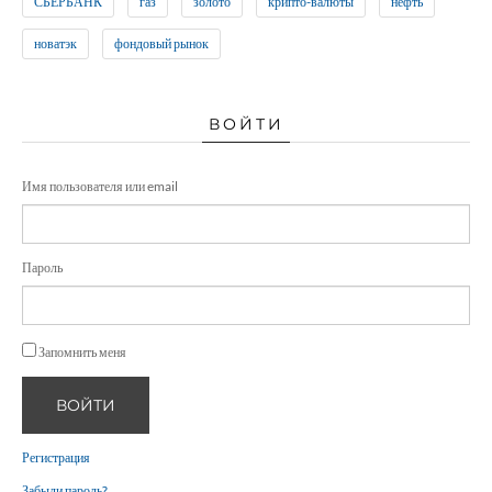
СБЕРБАНК
газ
золото
крипто-валюты
нефть
новатэк
фондовый рынок
ВОЙТИ
Имя пользователя или email
Пароль
Запомнить меня
ВОЙТИ
Регистрация
Забыли пароль?