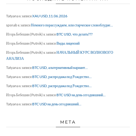
Tatyana
к записи
XAU USD,11.06.2026
spsnab
к записи
Немного порассуждаем, или старческое словоблудие…
Игорь Бебешин (Putnik)
к записи
BTC USD, что делать???
Игорь Бебешин (Putnik)
к записи
Виды лицензий
Игорь Бебешин (Putnik)
к записи
НАЧАЛЬНЫЙ КУРС ВОЛНОВОГО
АНАЛИЗА
Tatyana
к записи
BTC USD, альтернативный вариант…
Tatyana
к записи
BTC USD, распродажа под Рождество…
Tatyana
к записи
BTC USD, распродажа под Рождество…
Игорь Бебешин (Putnik)
к записи
BTC USD на день сегодняшний…
Tatyana
к записи
BTC USD на день сегодняшний…
МЕТА