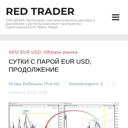
RED TRADER
DML&EWA Technique, система анализа ценового
движения с использованием программы-
советника Elliott Wave Maker
0012 EUR USD
Обзоры рынка
,
СУТКИ С ПАРОЙ EUR USD,
ПРОДОЛЖЕНИЕ
Игорь Бебешин (Putnik)
Комментарии: 0
15
октября, 2020 12:59