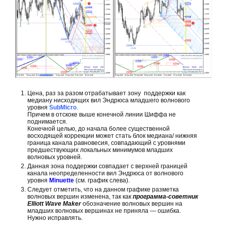
Цена, раз за разом отрабатывает зону поддержки как
медиану нисходящих вил Эндрюса младшего волнового
уровня
SubMicro
.
Причем в отскоке выше конечной линии Шиффа не
поднимается.
Конечной целью, до начала более существенной
восходящей коррекции может стать блок медиана/ нижняя
граница канала равновесия, совпадающий с уровнями
предшествующих локальных минимумов младших
волновых уровней.
Данная зона поддержки совпадает с верхней границей
канала неопределенности вил Эндрюса от волнового
уровня
Minuette
(см. график слева).
Следует отметить, что на данном графике разметка
волновых вершин изменена, так как
программа-советник
Elliott Wave Maker
обозначение волновых вершин на
младших волновых вершинах не приняла — ошибка.
Нужно исправлять.