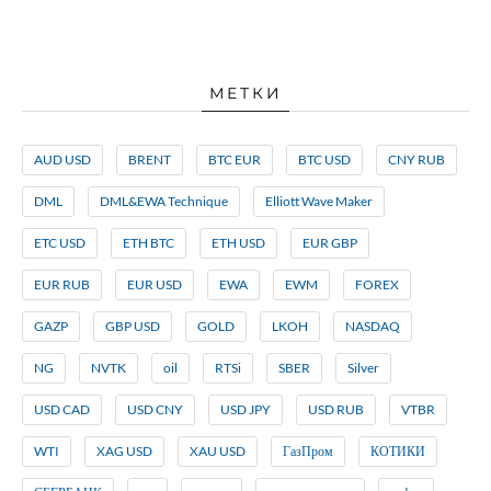
МЕТКИ
AUD USD
BRENT
BTC EUR
BTC USD
CNY RUB
DML
DML&EWA Technique
Elliott Wave Maker
ETC USD
ETH BTC
ETH USD
EUR GBP
EUR RUB
EUR USD
EWA
EWM
FOREX
GAZP
GBP USD
GOLD
LKOH
NASDAQ
NG
NVTK
oil
RTSi
SBER
Silver
USD CAD
USD CNY
USD JPY
USD RUB
VTBR
WTI
XAG USD
XAU USD
ГазПром
КОТИКИ