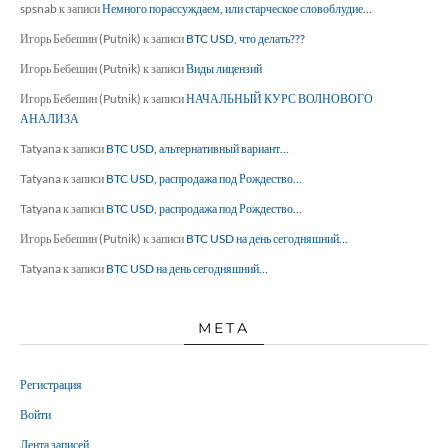
spsnab
к записи
Немного порассуждаем, или старческое словоблудие…
Игорь Бебешин (Putnik)
к записи
BTC USD, что делать???
Игорь Бебешин (Putnik)
к записи
Виды лицензий
Игорь Бебешин (Putnik)
к записи
НАЧАЛЬНЫЙ КУРС ВОЛНОВОГО
АНАЛИЗА
Tatyana
к записи
BTC USD, альтернативный вариант…
Tatyana
к записи
BTC USD, распродажа под Рождество…
Tatyana
к записи
BTC USD, распродажа под Рождество…
Игорь Бебешин (Putnik)
к записи
BTC USD на день сегодняшний…
Tatyana
к записи
BTC USD на день сегодняшний…
МЕТА
Регистрация
Войти
Лента записей