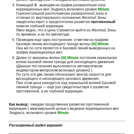
Командой /
I
/ выводим на график
разворотную зону
коррекционных вил Эндрюса волнового уровня
Minute
.
Горизонтальной расположение
разворотной зоны
в
отличие от вертикального положения
Желтой Зоны
свидетельствует о предпочтении развития
протяженный
нежели глубокой коррекции.
Явно видно, что и цена стремится выйти из
Желтой Зоны
по времени, а не по амплитуде.
Проведем еще одно построение: отметим на графике
базовую линию восходящего тренда волны-
[iii] Minute
.
Она же по сути является и базовой линий выведенных на
график коррекционных вил.
Далее от вершины волны-
[iii] Minute
построим зеркальную
копию базовой линии тренда для нисходящего движения.
(Данные построения выполняются автоматически
индикатором
метроном волновых уровней
.)
По сути эти две линии обозначают вектор скорости для
восходящего и нисходящего ценового движения.
При этом цена находится над зеркальной копией базовой
линией тренда — еще раз свидетельствуя о развитии
протяженной, а не глубокой коррекции.
Как вывод:
ожидаю продолжения развития протяженной
коррекции с максимальной целью к медиане коррекционных вил
Эндрюса волнового уровня
Minute
.
Расширенный видео вариант