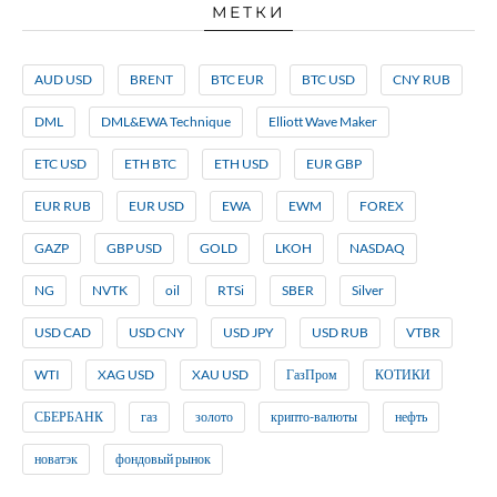
МЕТКИ
AUD USD
BRENT
BTC EUR
BTC USD
CNY RUB
DML
DML&EWA Technique
Elliott Wave Maker
ETC USD
ETH BTC
ETH USD
EUR GBP
EUR RUB
EUR USD
EWA
EWM
FOREX
GAZP
GBP USD
GOLD
LKOH
NASDAQ
NG
NVTK
oil
RTSi
SBER
Silver
USD CAD
USD CNY
USD JPY
USD RUB
VTBR
WTI
XAG USD
XAU USD
ГазПром
КОТИКИ
СБЕРБАНК
газ
золото
крипто-валюты
нефть
новатэк
фондовый рынок