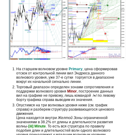
На старшем волновом уровне
Primary
, цена сформировав
отскок от контрольной линии вил Эндрюса данного
волнового уровня, уже 37-е сутки торгуется в диапазоне
вокруг их начальной сигнально линии.
Торговый диапазон определен зонами сопротивления и
поддержки волнового уровня
Minor
, построение данных
вил на графике не привожу, лишь командой /
«
/ по левому
борту графика справа выводим их значения.
Опустимся на три волновых уровня ниже (см. график
справа) и разберем структуру развивающегося ценового
движения.
Цена находится внутри
Желтой Зоны
ограниченной
значениями в 38.2% от длины и длительности развития
волны-
[iii] Minute
. То есть вся структура по правилу
подобия длин и длительностей волн одного волнового
уровня принадлежит к младшим волновым уровням.