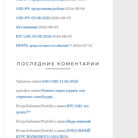
USD JPY, продолжение разбора
2026-08-04
USD JPY, 03.08.2026
2026-08-03
(без названия)
2026-08-03
BTC USD, 03.08.2026
2026-08-03
НЕФТЬ, цены отстают от событий !!!
2026-07-31
ПОСЛЕДНИЕ КОМЕНТАРИИ
Tatyana
к записи
XAU USD,11.06.2026
spsnab
к записи
Немного порассуждаем, или
старческое словоблудие…
Игорь Бебешин (Putnik)
к записи
BTC USD, что
делать???
Игорь Бебешин (Putnik)
к записи
Виды лицензий
Игорь Бебешин (Putnik)
к записи
НАЧАЛЬНЫЙ
КУРС ВОЛНОВОГО АНАЛИЗА