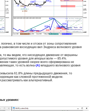
 логично, в том числе и отскок от зоны сопротивления
а равновесия восходящих вил Эндрюса волнового уровня
ва, то мы видим, что нисходящее движение от вершины
допустимого уровня для
вторых
волн — 85.4%.
ижении таких уровней скорее всего сформирована не
авляющая, то есть волна-
(А)
младшего волнового уровня
евысила 61.8% длины предыдущего движения, то
коррекции как сложной протяженной модели.
м рассматривать как альтернативный.
вых уровнях: