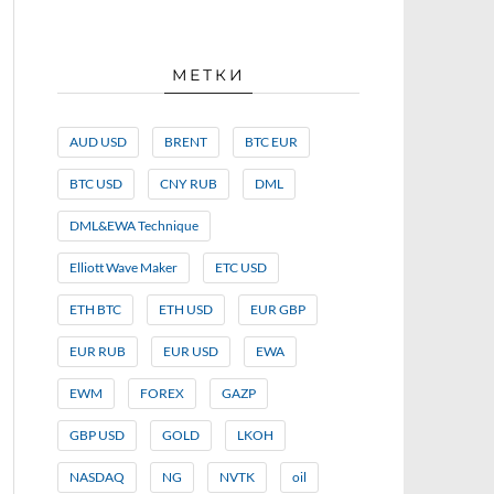
МЕТКИ
AUD USD
BRENT
BTC EUR
BTC USD
CNY RUB
DML
DML&EWA Technique
Elliott Wave Maker
ETC USD
ETH BTC
ETH USD
EUR GBP
EUR RUB
EUR USD
EWA
EWM
FOREX
GAZP
GBP USD
GOLD
LKOH
NASDAQ
NG
NVTK
oil