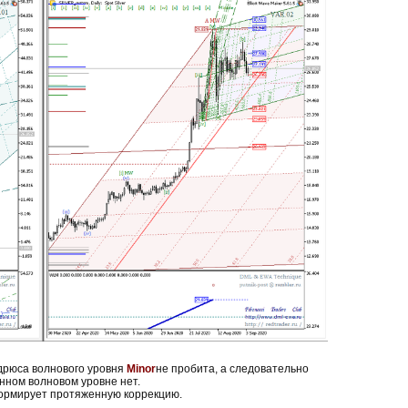
дрюса волнового уровня
Minor
не пробита, а следовательно
нном волновом уровне нет.
формирует протяженную коррекцию.