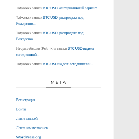
Tatyana
к записи
BTC USD, альтернативный вариант…
Tatyana
к записи
BTC USD, распродажа под
Рождество…
Tatyana
к записи
BTC USD, распродажа под
Рождество…
Игорь Бебешин (Putnik)
к записи
BTC USD на день
сегодняшний…
Tatyana
к записи
BTC USD на день сегодняшний…
МЕТА
Регистрация
Войти
Лента записей
Лента комментариев
WordPress.org