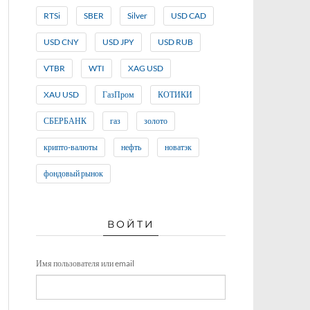
RTSi
SBER
Silver
USD CAD
USD CNY
USD JPY
USD RUB
VTBR
WTI
XAG USD
XAU USD
ГазПром
КОТИКИ
СБЕРБАНК
газ
золото
крипто-валюты
нефть
новатэк
фондовый рынок
ВОЙТИ
Имя пользователя или email