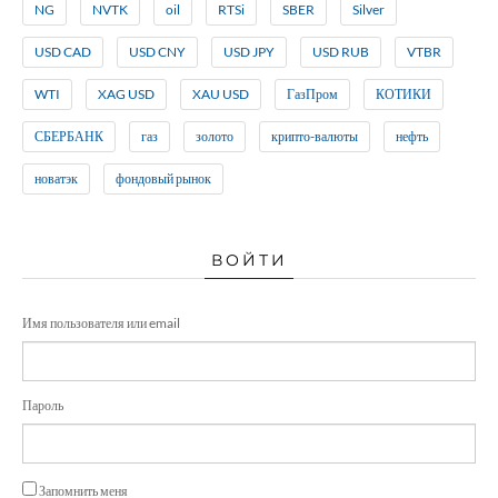
NG
NVTK
oil
RTSi
SBER
Silver
USD CAD
USD CNY
USD JPY
USD RUB
VTBR
WTI
XAG USD
XAU USD
ГазПром
КОТИКИ
СБЕРБАНК
газ
золото
крипто-валюты
нефть
новатэк
фондовый рынок
ВОЙТИ
Имя пользователя или email
Пароль
Запомнить меня