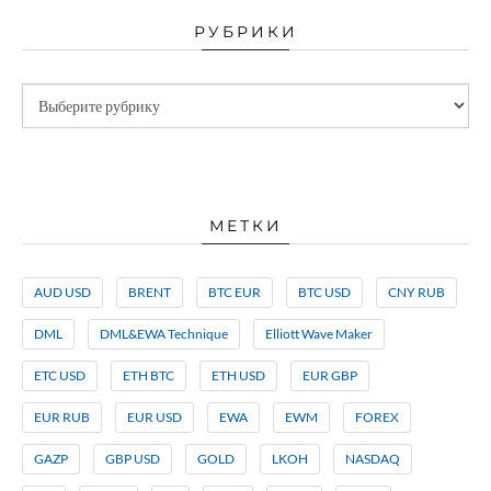
РУБРИКИ
МЕТКИ
AUD USD
BRENT
BTC EUR
BTC USD
CNY RUB
DML
DML&EWA Technique
Elliott Wave Maker
ETC USD
ETH BTC
ETH USD
EUR GBP
EUR RUB
EUR USD
EWA
EWM
FOREX
GAZP
GBP USD
GOLD
LKOH
NASDAQ