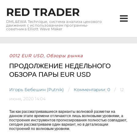
RED TRADER
DML&EWA Technique, система анализа ценового
движения с использованием программы-
советника Elliott Wave Maker
0012 EUR USD
Обзоры рынка
,
ПРОДОЛЖЕНИЕ НЕДЕЛЬНОГО
ОБЗОРА ПАРЫ EUR USD
Игорь Бебешин (Putnik)
Комментарии: 0
12
июня, 2020 14:04
Так как рассматривавшиеся варианты волновой разметки на
данном этапе времени отличаются лишь волновыми уровнями, а
построения инструментов прогнозирования полностью совпадают,
сегодня рассматриваем один вариант, но в детализации
построений по волновым уровням.