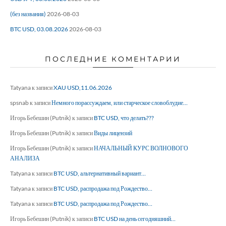
(без названия)
2026-08-03
BTC USD, 03.08.2026
2026-08-03
ПОСЛЕДНИЕ КОМЕНТАРИИ
Tatyana
к записи
XAU USD,11.06.2026
spsnab
к записи
Немного порассуждаем, или старческое словоблудие…
Игорь Бебешин (Putnik)
к записи
BTC USD, что делать???
Игорь Бебешин (Putnik)
к записи
Виды лицензий
Игорь Бебешин (Putnik)
к записи
НАЧАЛЬНЫЙ КУРС ВОЛНОВОГО
АНАЛИЗА
Tatyana
к записи
BTC USD, альтернативный вариант…
Tatyana
к записи
BTC USD, распродажа под Рождество…
Tatyana
к записи
BTC USD, распродажа под Рождество…
Игорь Бебешин (Putnik)
к записи
BTC USD на день сегодняшний…