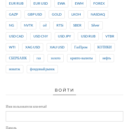
EUR RUB
EUR USD
EWA
EWM
FOREX
GAZP
GBP USD
GOLD
LKOH
NASDAQ
NG
NVTK
oil
RTSi
SBER
Silver
USD CAD
USD CNY
USD JPY
USD RUB
VTBR
WTI
XAG USD
XAU USD
ГазПром
КОТИКИ
СБЕРБАНК
газ
золото
крипто-валюты
нефть
новатэк
фондовый рынок
ВОЙТИ
Имя пользователя или email
Пароль