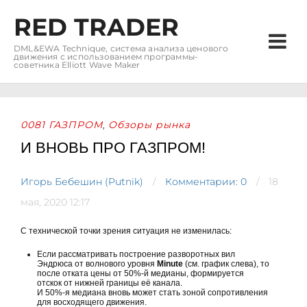
RED TRADER
DML&EWA Technique, система анализа ценового
движения с использованием программы-
советника Elliott Wave Maker
0081 ГАЗПРОМ
Обзоры рынка
,
И ВНОВЬ ПРО ГАЗПРОМ!
Игорь Бебешин (Putnik)
Комментарии: 0
18
мая, 2020 12:17
С технической точки зрения ситуация не изменилась:
Если рассматривать построение разворотных вил
Эндрюса от волнового уровня
Minute
(см. график слева), то
после отката цены от 50%-й медианы, формируется
отскок от нижней границы её канала.
И 50%-я медиана вновь может стать зоной сопротивления
для восходящего движения.