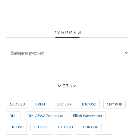
РУБРИКИ
МЕТКИ
AUD USD
BRENT
BTC EUR
BTC USD
CNY RUB
DML
DML&EWA Technique
Elliott Wave Maker
ETC USD
ETH BTC
ETH USD
EUR GBP