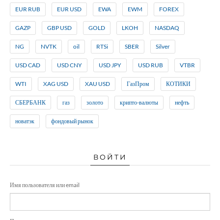
EUR RUB
EUR USD
EWA
EWM
FOREX
GAZP
GBP USD
GOLD
LKOH
NASDAQ
NG
NVTK
oil
RTSi
SBER
Silver
USD CAD
USD CNY
USD JPY
USD RUB
VTBR
WTI
XAG USD
XAU USD
ГазПром
КОТИКИ
СБЕРБАНК
газ
золото
крипто-валюты
нефть
новатэк
фондовый рынок
ВОЙТИ
Имя пользователя или email