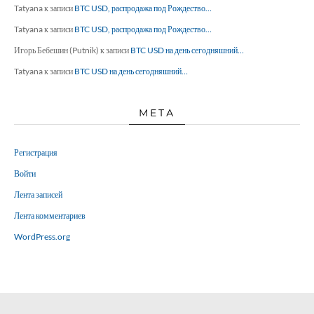
Tatyana
к записи
BTC USD, распродажа под Рождество…
Tatyana
к записи
BTC USD, распродажа под Рождество…
Игорь Бебешин (Putnik)
к записи
BTC USD на день сегодняшний…
Tatyana
к записи
BTC USD на день сегодняшний…
МЕТА
Регистрация
Войти
Лента записей
Лента комментариев
WordPress.org