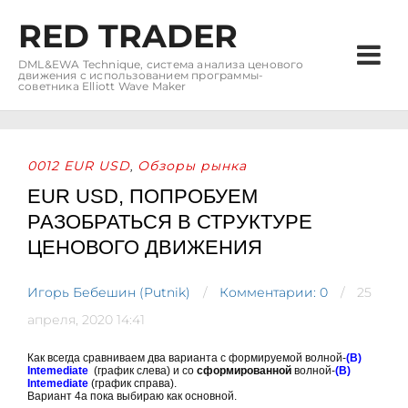
RED TRADER
DML&EWA Technique, система анализа ценового
движения с использованием программы-
советника Elliott Wave Maker
0012 EUR USD
Обзоры рынка
,
EUR USD, ПОПРОБУЕМ
РАЗОБРАТЬСЯ В СТРУКТУРЕ
ЦЕНОВОГО ДВИЖЕНИЯ
Игорь Бебешин (Putnik)
Комментарии: 0
25
апреля, 2020 14:41
Как всегда сравниваем два варианта с формируемой волной-
(В)
Intemediate
(график слева) и со
сформированной
волной-
(В)
Intemediate
(график справа).
Вариант 4а пока выбираю как основной.