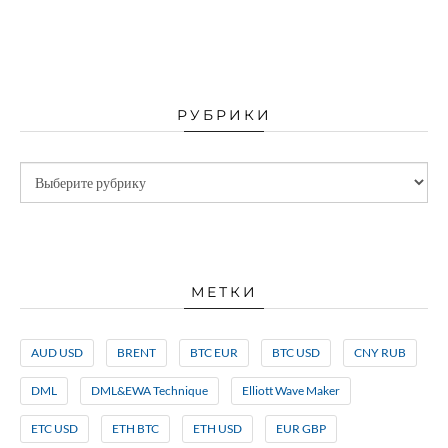
РУБРИКИ
МЕТКИ
AUD USD
BRENT
BTC EUR
BTC USD
CNY RUB
DML
DML&EWA Technique
Elliott Wave Maker
ETC USD
ETH BTC
ETH USD
EUR GBP