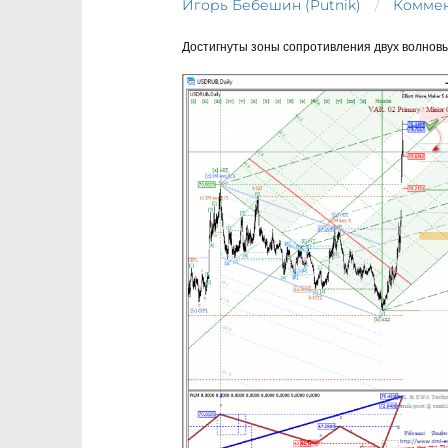
Игорь Бебешин (Putnik)
Коммен
Достигнуты зоны сопротивления двух волнов