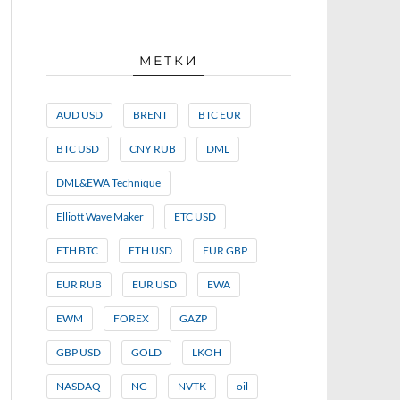
МЕТКИ
AUD USD
BRENT
BTC EUR
BTC USD
CNY RUB
DML
DML&EWA Technique
Elliott Wave Maker
ETC USD
ETH BTC
ETH USD
EUR GBP
EUR RUB
EUR USD
EWA
EWM
FOREX
GAZP
GBP USD
GOLD
LKOH
NASDAQ
NG
NVTK
oil