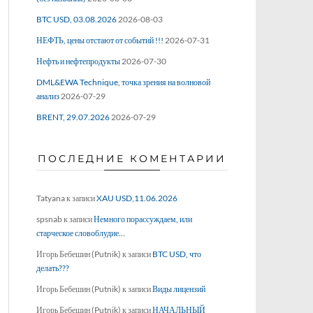
BTC USD, 03.08.2026
2026-08-03
НЕФТЬ, цены отстают от событий !!!
2026-07-31
Нефть и нефтепродукты
2026-07-30
DML&EWA Technique, точка зрения на волновой
анализ
2026-07-29
BRENT, 29.07.2026
2026-07-29
ПОСЛЕДНИЕ КОМЕНТАРИИ
Tatyana
к записи
XAU USD,11.06.2026
spsnab
к записи
Немного порассуждаем, или
старческое словоблудие…
Игорь Бебешин (Putnik)
к записи
BTC USD, что
делать???
Игорь Бебешин (Putnik)
к записи
Виды лицензий
Игорь Бебешин (Putnik)
к записи
НАЧАЛЬНЫЙ