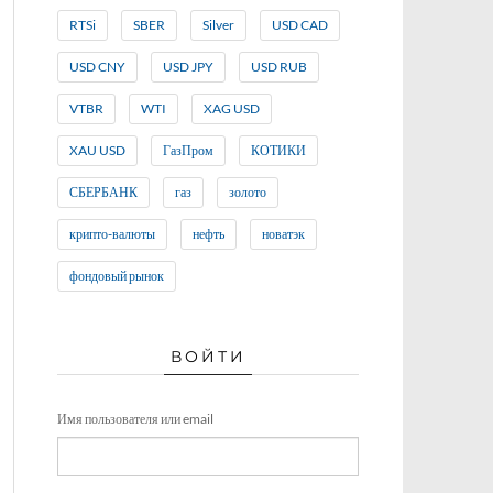
RTSi
SBER
Silver
USD CAD
USD CNY
USD JPY
USD RUB
VTBR
WTI
XAG USD
XAU USD
ГазПром
КОТИКИ
СБЕРБАНК
газ
золото
крипто-валюты
нефть
новатэк
фондовый рынок
ВОЙТИ
Имя пользователя или email