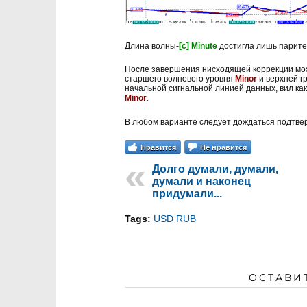
Длина волны-
[c] Minute
достигла лишь парите
После завершения нисходящей коррекции мо
старшего волнового уровня
Minor
и верхней г
начальной сигнальной линией данных, вил к
Minor
.
В любом варианте следует дождаться подтве
Нравится
Не нравится
Долго думали, думали,
думали и наконец
придумали...
Tags:
USD RUB
ОСТАВИ