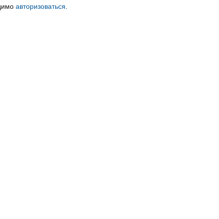
одимо
авторизоваться
.