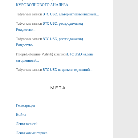
КУРС ВОЛНОВОГО АНАЛИЗА
Tatyana
к записи
BTC USD, альтернативный вариант…
Tatyana
к записи
BTC USD, распродажа под
Рождество…
Tatyana
к записи
BTC USD, распродажа под
Рождество…
Игорь Бебешин (Putnik)
к записи
BTC USD на день
сегодняшний…
Tatyana
к записи
BTC USD на день сегодняшний…
МЕТА
Регистрация
Войти
Лента записей
Лента комментариев