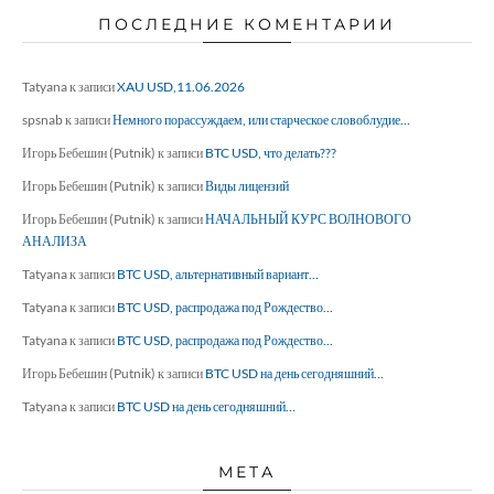
ПОСЛЕДНИЕ КОМЕНТАРИИ
Tatyana
к записи
XAU USD,11.06.2026
spsnab
к записи
Немного порассуждаем, или старческое словоблудие…
Игорь Бебешин (Putnik)
к записи
BTC USD, что делать???
Игорь Бебешин (Putnik)
к записи
Виды лицензий
Игорь Бебешин (Putnik)
к записи
НАЧАЛЬНЫЙ КУРС ВОЛНОВОГО
АНАЛИЗА
Tatyana
к записи
BTC USD, альтернативный вариант…
Tatyana
к записи
BTC USD, распродажа под Рождество…
Tatyana
к записи
BTC USD, распродажа под Рождество…
Игорь Бебешин (Putnik)
к записи
BTC USD на день сегодняшний…
Tatyana
к записи
BTC USD на день сегодняшний…
МЕТА