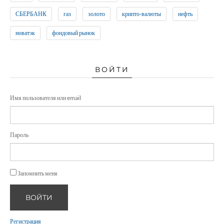
СБЕРБАНК
газ
золото
крипто-валюты
нефть
новатэк
фондовый рынок
ВОЙТИ
Имя пользователя или email
Пароль
Запомнить меня
ВОЙТИ
Регистрация