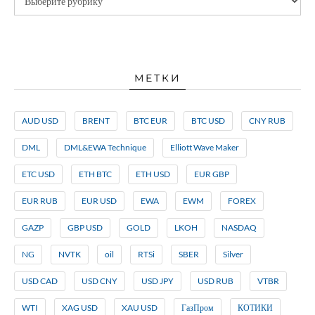
МЕТКИ
AUD USD
BRENT
BTC EUR
BTC USD
CNY RUB
DML
DML&EWA Technique
Elliott Wave Maker
ETC USD
ETH BTC
ETH USD
EUR GBP
EUR RUB
EUR USD
EWA
EWM
FOREX
GAZP
GBP USD
GOLD
LKOH
NASDAQ
NG
NVTK
oil
RTSi
SBER
Silver
USD CAD
USD CNY
USD JPY
USD RUB
VTBR
WTI
XAG USD
XAU USD
ГазПром
КОТИКИ