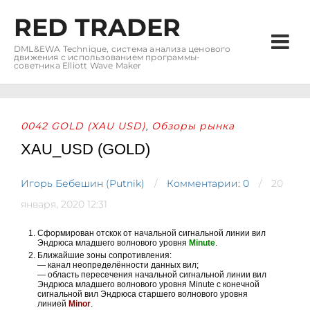
RED TRADER
DML&EWA Technique, система анализа ценового
движения с использованием программы-
советника Elliott Wave Maker
0042 GOLD (XAU USD)
Обзоры рынка
,
XAU_USD (GOLD)
Игорь Бебешин (Putnik)
Комментарии: 0
20
января, 2020 12:31
Сформирован отскок от начальной сигнальной линии вил
Эндрюса младшего волнового уровня
Minute
.
Ближайшие зоны сопротивления:
— канал неопределённости данных вил;
— область пересечения начальной сигнальной линии вил
Эндрюса младшего волнового уровня Minute с конечной
сигнальной вил Эндрюса старшего волнового уровня
линией
Minor
.