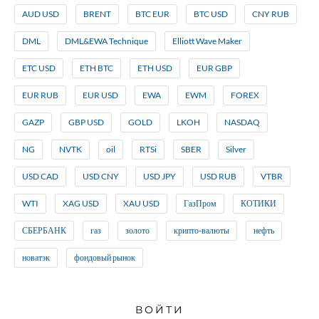
AUD USD
BRENT
BTC EUR
BTC USD
CNY RUB
DML
DML&EWA Technique
Elliott Wave Maker
ETC USD
ETH BTC
ETH USD
EUR GBP
EUR RUB
EUR USD
EWA
EWM
FOREX
GAZP
GBP USD
GOLD
LKOH
NASDAQ
NG
NVTK
oil
RTSi
SBER
Silver
USD CAD
USD CNY
USD JPY
USD RUB
VTBR
WTI
XAG USD
XAU USD
ГазПром
КОТИКИ
СБЕРБАНК
газ
золото
крипто-валюты
нефть
новатэк
фондовый рынок
ВОЙТИ