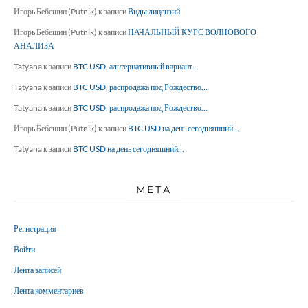
Игорь Бебешин (Putnik)
к записи
Виды лицензий
Игорь Бебешин (Putnik)
к записи
НАЧАЛЬНЫЙ КУРС ВОЛНОВОГО
АНАЛИЗА
Tatyana
к записи
BTC USD, альтернативный вариант…
Tatyana
к записи
BTC USD, распродажа под Рождество…
Tatyana
к записи
BTC USD, распродажа под Рождество…
Игорь Бебешин (Putnik)
к записи
BTC USD на день сегодняшний…
Tatyana
к записи
BTC USD на день сегодняшний…
МЕТА
Регистрация
Войти
Лента записей
Лента комментариев