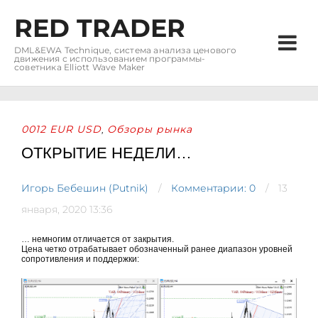
RED TRADER
DML&EWA Technique, система анализа ценового
движения с использованием программы-
советника Elliott Wave Maker
0012 EUR USD
Обзоры рынка
,
ОТКРЫТИЕ НЕДЕЛИ…
Игорь Бебешин (Putnik)
Комментарии: 0
13
января, 2020 13:36
… немногим отличается от закрытия.
Цена четко отрабатывает обозначенный ранее диапазон уровней
сопротивления и поддержки: