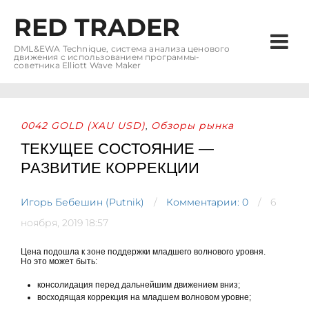
RED TRADER
DML&EWA Technique, система анализа ценового
движения с использованием программы-
советника Elliott Wave Maker
0042 GOLD (XAU USD)
Обзоры рынка
,
ТЕКУЩЕЕ СОСТОЯНИЕ —
РАЗВИТИЕ КОРРЕКЦИИ
Игорь Бебешин (Putnik)
Комментарии: 0
6
ноября, 2019 18:57
Цена подошла к зоне поддержки младшего волнового уровня.
Но это может быть:
консолидация перед дальнейшим движением вниз;
восходящая коррекция на младшем волновом уровне;