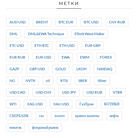
МЕТКИ
AUD USD
BRENT
BTC EUR
BTC USD
CNY RUB
DML
DML&EWA Technique
Elliott Wave Maker
ETC USD
ETH BTC
ETH USD
EUR GBP
EUR RUB
EUR USD
EWA
EWM
FOREX
GAZP
GBP USD
GOLD
LKOH
NASDAQ
NG
NVTK
oil
RTSi
SBER
Silver
USD CAD
USD CNY
USD JPY
USD RUB
VTBR
WTI
XAG USD
XAU USD
ГазПром
КОТИКИ
СБЕРБАНК
газ
золото
крипто-валюты
нефть
новатэк
фондовый рынок