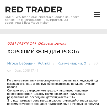
RED TRADER
DML&EWA Technique, система анализа ценового
движения с использованием программы-
советника Elliott Wave Maker
0081 ГАЗПРОМ
Обзоры рынка
,
ХОРОШИЙ ФОН ДЛЯ РОСТА…
Игорь Бебешин (Putnik)
Комментарии: 0
30
октября, 2019 17:41
По данным компании инвестиционные проекты на следующий год
сокращаются на 1 млрд. рублей относительно предшествующих
планов.
Связано это с завершением трех крупных инвестиционных
проектов по строительству трубопроводов и получением
разрешения на последний, датский участок СП-2.
Это подталкивает цена вверх, и рассматривавшийся вчера вариант
пессимистического сценария подтверждения к счастью не получил.