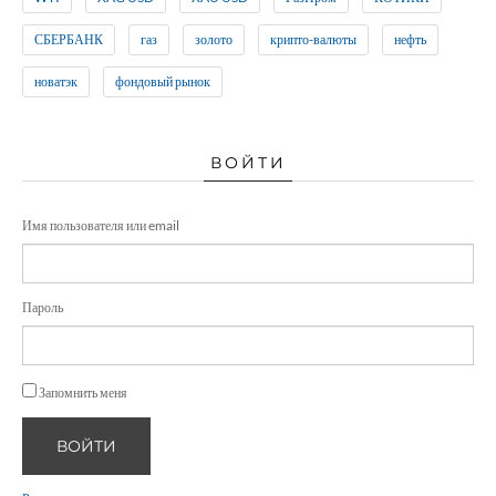
СБЕРБАНК
газ
золото
крипто-валюты
нефть
новатэк
фондовый рынок
ВОЙТИ
Имя пользователя или email
Пароль
Запомнить меня
ВОЙТИ