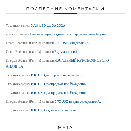
ПОСЛЕДНИЕ КОМЕНТАРИИ
Tatyana
к записи
XAU USD,11.06.2026
spsnab
к записи
Немного порассуждаем, или старческое словоблудие…
Игорь Бебешин (Putnik)
к записи
BTC USD, что делать???
Игорь Бебешин (Putnik)
к записи
Виды лицензий
Игорь Бебешин (Putnik)
к записи
НАЧАЛЬНЫЙ КУРС ВОЛНОВОГО
АНАЛИЗА
Tatyana
к записи
BTC USD, альтернативный вариант…
Tatyana
к записи
BTC USD, распродажа под Рождество…
Tatyana
к записи
BTC USD, распродажа под Рождество…
Игорь Бебешин (Putnik)
к записи
BTC USD на день сегодняшний…
Tatyana
к записи
BTC USD на день сегодняшний…
МЕТА