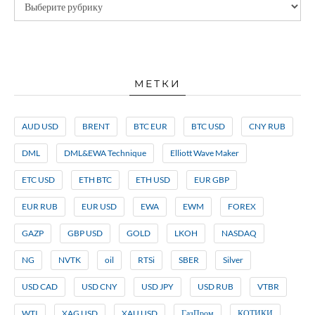
МЕТКИ
AUD USD
BRENT
BTC EUR
BTC USD
CNY RUB
DML
DML&EWA Technique
Elliott Wave Maker
ETC USD
ETH BTC
ETH USD
EUR GBP
EUR RUB
EUR USD
EWA
EWM
FOREX
GAZP
GBP USD
GOLD
LKOH
NASDAQ
NG
NVTK
oil
RTSi
SBER
Silver
USD CAD
USD CNY
USD JPY
USD RUB
VTBR
WTI
XAG USD
XAU USD
ГазПром
КОТИКИ