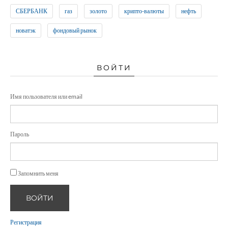
СБЕРБАНК
газ
золото
крипто-валюты
нефть
новатэк
фондовый рынок
ВОЙТИ
Имя пользователя или email
Пароль
Запомнить меня
ВОЙТИ
Регистрация