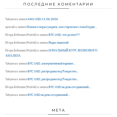
ПОСЛЕДНИЕ КОМЕНТАРИИ
Tatyana
к записи
XAU USD,11.06.2026
spsnab
к записи
Немного порассуждаем, или старческое словоблудие…
Игорь Бебешин (Putnik)
к записи
BTC USD, что делать???
Игорь Бебешин (Putnik)
к записи
Виды лицензий
Игорь Бебешин (Putnik)
к записи
НАЧАЛЬНЫЙ КУРС ВОЛНОВОГО
АНАЛИЗА
Tatyana
к записи
BTC USD, альтернативный вариант…
Tatyana
к записи
BTC USD, распродажа под Рождество…
Tatyana
к записи
BTC USD, распродажа под Рождество…
Игорь Бебешин (Putnik)
к записи
BTC USD на день сегодняшний…
Tatyana
к записи
BTC USD на день сегодняшний…
МЕТА