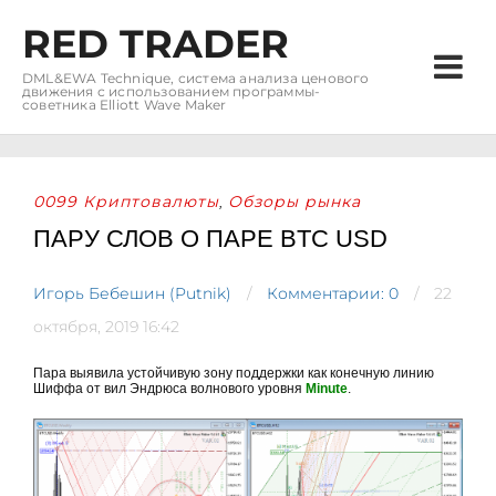
RED TRADER
DML&EWA Technique, система анализа ценового
движения с использованием программы-
советника Elliott Wave Maker
0099 Криптовалюты
Обзоры рынка
,
ПАРУ СЛОВ О ПАРЕ BTC USD
Игорь Бебешин (Putnik)
Комментарии: 0
22
октября, 2019 16:42
Пара выявила устойчивую зону поддержки как конечную линию
Шиффа от вил Эндрюса волнового уровня
Minute
.