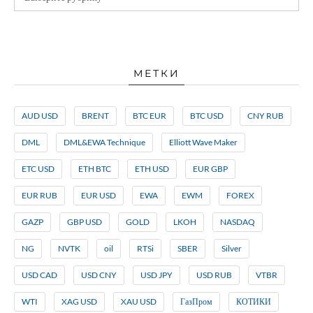
МЕТКИ
AUD USD
BRENT
BTC EUR
BTC USD
CNY RUB
DML
DML&EWA Technique
Elliott Wave Maker
ETC USD
ETH BTC
ETH USD
EUR GBP
EUR RUB
EUR USD
EWA
EWM
FOREX
GAZP
GBP USD
GOLD
LKOH
NASDAQ
NG
NVTK
oil
RTSi
SBER
Silver
USD CAD
USD CNY
USD JPY
USD RUB
VTBR
WTI
XAG USD
XAU USD
ГазПром
КОТИКИ