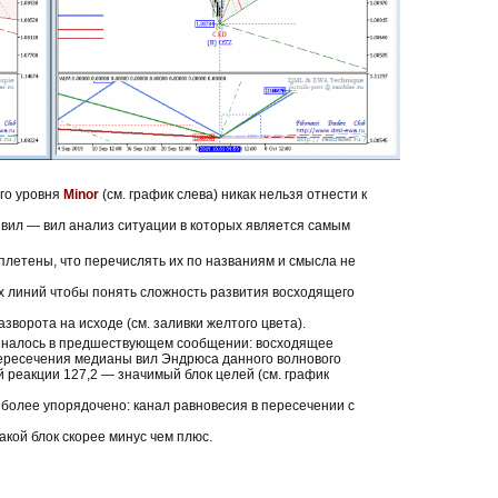
го уровня
Minor
(см. график слева) никак нельзя отнести к
х
вил — вил анализ ситуации в которых является самым
плетены, что перечислять их по названиям и смысла не
х линий чтобы понять сложность развития восходящего
зворота на исходе (см. заливки желтого цвета).
миналось в предшествующем сообщении: восходящее
ересечения медианы вил Эндрюса данного волнового
 реакции 127,2 — значимый блок целей (см. график
более упорядочено: канал равновесия в пересечении с
кой блок скорее минус чем плюс.