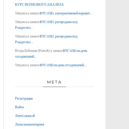
КУРС ВОЛНОВОГО АНАЛИЗА
Tatyana
к записи
BTC USD, альтернативный вариант…
Tatyana
к записи
BTC USD, распродажа под
Рождество…
Tatyana
к записи
BTC USD, распродажа под
Рождество…
Игорь Бебешин (Putnik)
к записи
BTC USD на день
сегодняшний…
Tatyana
к записи
BTC USD на день сегодняшний…
МЕТА
Регистрация
Войти
Лента записей
Лента комментариев