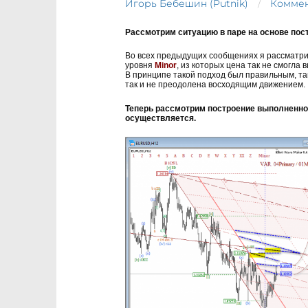
Игорь Бебешин (Putnik)
Коммен
Рассмотрим ситуацию в паре на основе по
Во всех предыдущих сообщениях я рассматри
уровня
Minor
, из которых цена так не смогла 
В принципе такой подход был правильным, так
так и не преодолена восходящим движением.
Теперь рассмотрим построение выполненное
осуществляется.