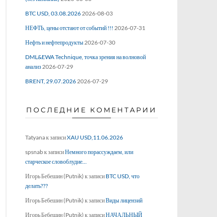
BTC USD, 03.08.2026
2026-08-03
НЕФТЬ, цены отстают от событий !!!
2026-07-31
Нефть и нефтепродукты
2026-07-30
DML&EWA Technique, точка зрения на волновой
анализ
2026-07-29
BRENT, 29.07.2026
2026-07-29
ПОСЛЕДНИЕ КОМЕНТАРИИ
Tatyana
к записи
XAU USD,11.06.2026
spsnab
к записи
Немного порассуждаем, или
старческое словоблудие…
Игорь Бебешин (Putnik)
к записи
BTC USD, что
делать???
Игорь Бебешин (Putnik)
к записи
Виды лицензий
Игорь Бебешин (Putnik)
к записи
НАЧАЛЬНЫЙ