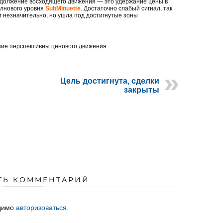
одолжение восходящего движения — это удержание цены в
олнового уровня
SubMinuette
. Достаточно слабый сигнал, так
и незначительно, но ушла под достигнутые зоны
шие перспективны ценового движения.
Цель достигнута, сделки
закрыты
ТЬ КОММЕНТАРИЙ
одимо
авторизоваться
.