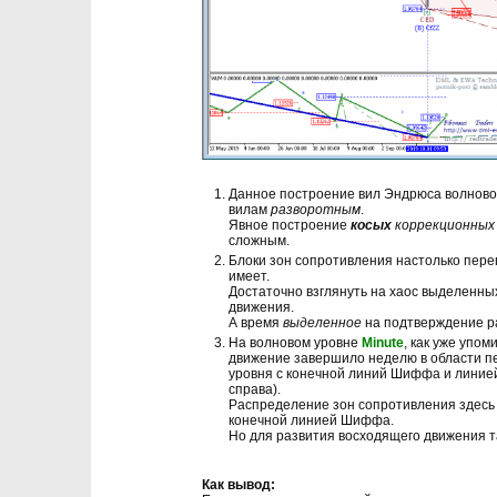
Данное построение вил Эндрюса волново
вилам
разворотным
.
Явное построение
косых
коррекционны
сложным.
Блоки зон сопротивления настолько пере
имеет.
Достаточно взглянуть на хаос выделенны
движения.
А время
выделенное
на подтверждение ра
На волновом уровне
Minute
, как уже упо
движение завершило неделю в области п
уровня с конечной линий Шиффа и линией
справа).
Распределение зон сопротивления здесь 
конечной линией Шиффа.
Но для развития восходящего движения та
Как вывод: