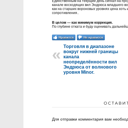
Единственным на текущий день сигнал на пр
канале восходящих вил Эндрюса младшего в
как на старших вороновых уровнях цена хоть 
сопротивления..
В целом — как минимум коррекция.
По глубине отката и буду оценивать дальней
Нравится
Не нравится
Торговля в диапазоне
вокруг нижней границы
канала
неопределённости вил
Эндрюса от волнового
уровня Minor.
ОСТАВИ
Для отправки комментария вам необх