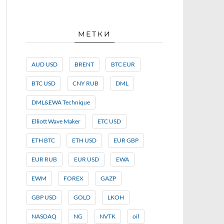
МЕТКИ
AUD USD
BRENT
BTC EUR
BTC USD
CNY RUB
DML
DML&EWA Technique
Elliott Wave Maker
ETC USD
ETH BTC
ETH USD
EUR GBP
EUR RUB
EUR USD
EWA
EWM
FOREX
GAZP
GBP USD
GOLD
LKOH
NASDAQ
NG
NVTK
oil