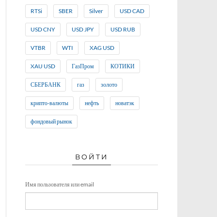
RTSi
SBER
Silver
USD CAD
USD CNY
USD JPY
USD RUB
VTBR
WTI
XAG USD
XAU USD
ГазПром
КОТИКИ
СБЕРБАНК
газ
золото
крипто-валюты
нефть
новатэк
фондовый рынок
ВОЙТИ
Имя пользователя или email