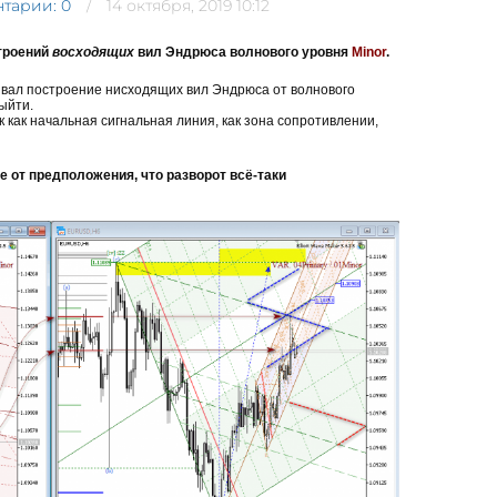
тарии: 0
14 октября, 2019 10:12
строений
восходящих
вил Эндрюса волнового уровня
Minor
.
вал построение нисходящих вил Эндрюса от волнового
выйти.
 как начальная сигнальная линия, как зона сопротивлении,
 от предположения, что разворот всё-таки