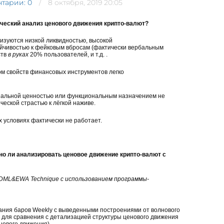
тарии: 0
8 октября, 2019 20:05
ческий анализ ценового движения крипто-валют?
изуются низкой ликвидностью, высокой
тойчивостью к фейковым вбросам (фактически вербальным
ств
в руках
20% пользователей, и т.д. .
ом свойств финансовых инструментов легко
иальной ценностью или функциональным назначением не
ческой страстью к лёгкой наживе.
 условиях фактически не работает.
о ли анализировать ценовое движение крипто-валют с
 DML&EWA Technique с использованием программы-
ния баров Weekly с выведенными построениями от волнового
е для сравнения с детализацией структуры ценового движения