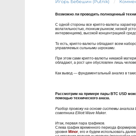
Игорь Бебешин (Putnik)
Коммен
Возможно ли проводить полноценный техни
С одной стороны все крипто-валюты характер
волатильностью,
тонким рынком
, низкой ус
интервенциям), высокой концентрацией сред
То есть, крипто-валюты обладают всем набор
управляемых
сильными игроками
.
При этом сами крипто-валюты никакой матер
обладают, а рост цен обусловлен лишь челове
Как вывод — фундаментальный анализ в таких
Рассмотрим на примере пары BTC USD можн
помощью технического аназа.
Разбор провожу на основе системы анализа
советника Elliott Wave Maker.
Итак, первая пара графиков.
Слева график временного периода формирова
уровня
Minor
, его и будем использовать дале