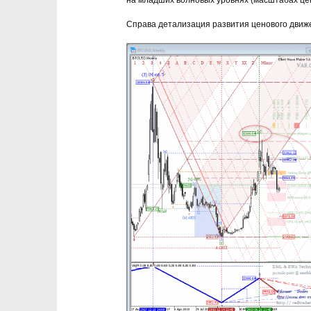
на младших волновых уровнях (масштабах це
Справа детализация развития ценового движ