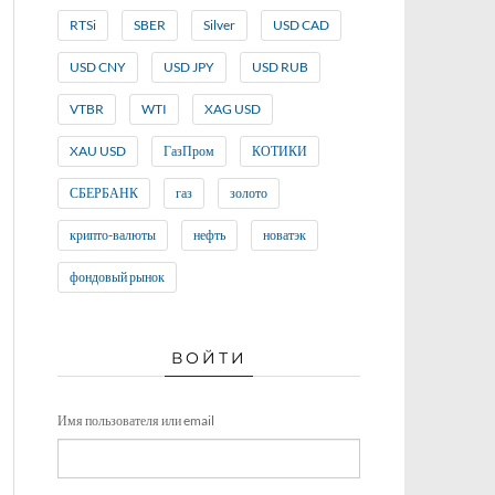
RTSi
SBER
Silver
USD CAD
USD CNY
USD JPY
USD RUB
VTBR
WTI
XAG USD
XAU USD
ГазПром
КОТИКИ
СБЕРБАНК
газ
золото
крипто-валюты
нефть
новатэк
фондовый рынок
ВОЙТИ
Имя пользователя или email