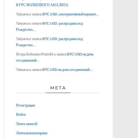
КУРС ВОЛНОВОГО АНАЛИЗА
Tatyana
к записи
BTC USD, альтернативный вариант…
Tatyana
к записи
BTC USD, распродажа под
Рождество…
Tatyana
к записи
BTC USD, распродажа под
Рождество…
Игорь Бебешин (Putnik)
к записи
BTC USD на день
сегодняшний…
Tatyana
к записи
BTC USD на день сегодняшний…
МЕТА
Регистрация
Войти
Лента записей
Лента комментариев