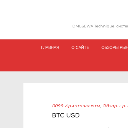
DML&EWA Technique, систем
ГЛАВНАЯ
О САЙТЕ
ОБЗОРЫ РЫ
0099 Криптовалюты
Обзоры ры
,
BTC USD