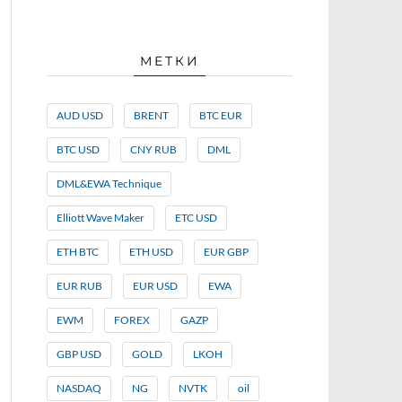
МЕТКИ
AUD USD
BRENT
BTC EUR
BTC USD
CNY RUB
DML
DML&EWA Technique
Elliott Wave Maker
ETC USD
ETH BTC
ETH USD
EUR GBP
EUR RUB
EUR USD
EWA
EWM
FOREX
GAZP
GBP USD
GOLD
LKOH
NASDAQ
NG
NVTK
oil