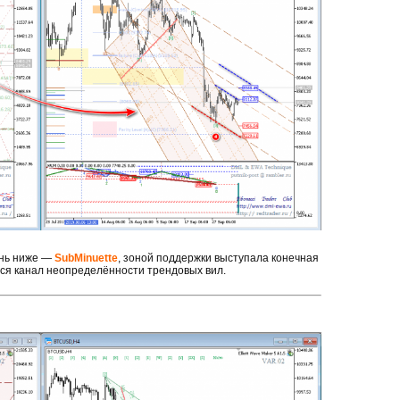
ень ниже —
SubMinuette
, зоной поддержки выступала конечная
ся канал неопределённости трендовых вил.