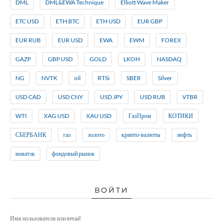
DML
DML&EWA Technique
Elliott Wave Maker
ETC USD
ETH BTC
ETH USD
EUR GBP
EUR RUB
EUR USD
EWA
EWM
FOREX
GAZP
GBP USD
GOLD
LKOH
NASDAQ
NG
NVTK
oil
RTSi
SBER
Silver
USD CAD
USD CNY
USD JPY
USD RUB
VTBR
WTI
XAG USD
XAU USD
ГазПром
КОТИКИ
СБЕРБАНК
газ
золото
крипто-валюты
нефть
новатэк
фондовый рынок
ВОЙТИ
Имя пользователя или email