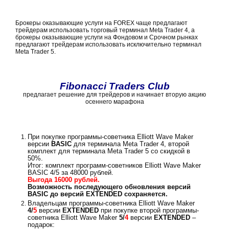
Брокеры оказывающие услуги на FOREX чаще предлагают
трейдерам использовать торговый терминал Meta Trader 4, а
брокеры оказывающие услуги на Фондовом и Срочном рынках
предлагают трейдерам использовать исключительно терминал
Meta Trader 5.
Fibonacci
Traders
Club
предлагает решение для трейдеров и начинает вторую акцию
осеннего марафона
При покупке программы-советника Elliott Wave Maker
версии
BASIC
для терминала Meta Trader 4, второй
комплект для терминала Meta Trader 5 со скидкой в
50%.
Итог: комплект программ-советников Elliott Wave Maker
BASIC 4/5 за 48000 рублей.
Выгода 16000 рублей.
Возможность последующего обновления версий
BASIC до версий EXTENDED сохраняется.
Владельцам программы-советника Elliott Wave Maker
4/
5
версии
EXTENDED
при покупке второй программы-
советника Elliott Wave Maker
5/
4
версии
EXTENDED
–
подарок: