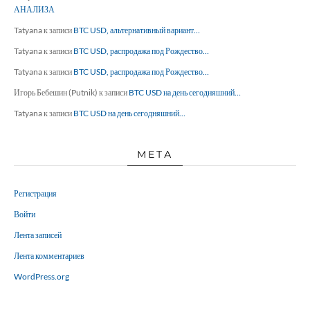
АНАЛИЗА
Tatyana
к записи
BTC USD, альтернативный вариант…
Tatyana
к записи
BTC USD, распродажа под Рождество…
Tatyana
к записи
BTC USD, распродажа под Рождество…
Игорь Бебешин (Putnik)
к записи
BTC USD на день сегодняшний…
Tatyana
к записи
BTC USD на день сегодняшний…
МЕТА
Регистрация
Войти
Лента записей
Лента комментариев
WordPress.org