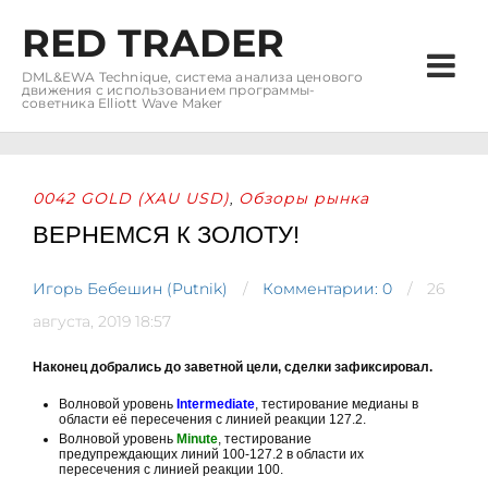
RED TRADER
DML&EWA Technique, система анализа ценового
движения с использованием программы-
советника Elliott Wave Maker
0042 GOLD (XAU USD)
Обзоры рынка
,
ВЕРНЕМСЯ К ЗОЛОТУ!
Игорь Бебешин (Putnik)
Комментарии: 0
26
августа, 2019 18:57
Наконец добрались до заветной цели, сделки зафиксировал.
Волновой уровень
Intermediate
, тестирование медианы в
области её пересечения с линией реакции 127.2.
Волновой уровень
Minute
, тестирование
предупреждающих линий 100-127.2 в области их
пересечения с линией реакции 100.