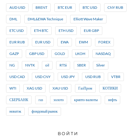
AUD USD
BRENT
BTC EUR
BTC USD
CNY RUB
DML
DML&EWA Technique
Elliott Wave Maker
ETC USD
ETH BTC
ETH USD
EUR GBP
EUR RUB
EUR USD
EWA
EWM
FOREX
GAZP
GBP USD
GOLD
LKOH
NASDAQ
NG
NVTK
oil
RTSi
SBER
Silver
USD CAD
USD CNY
USD JPY
USD RUB
VTBR
WTI
XAG USD
XAU USD
ГазПром
КОТИКИ
СБЕРБАНК
газ
золото
крипто-валюты
нефть
новатэк
фондовый рынок
ВОЙТИ