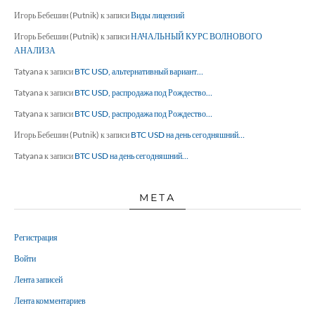
Игорь Бебешин (Putnik)
к записи
Виды лицензий
Игорь Бебешин (Putnik)
к записи
НАЧАЛЬНЫЙ КУРС ВОЛНОВОГО
АНАЛИЗА
Tatyana
к записи
BTC USD, альтернативный вариант…
Tatyana
к записи
BTC USD, распродажа под Рождество…
Tatyana
к записи
BTC USD, распродажа под Рождество…
Игорь Бебешин (Putnik)
к записи
BTC USD на день сегодняшний…
Tatyana
к записи
BTC USD на день сегодняшний…
МЕТА
Регистрация
Войти
Лента записей
Лента комментариев