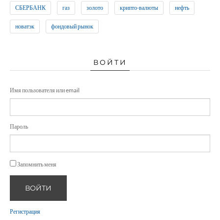
СБЕРБАНК
газ
золото
крипто-валюты
нефть
новатэк
фондовый рынок
ВОЙТИ
Имя пользователя или email
Пароль
Запомнить меня
ВОЙТИ
Регистрация