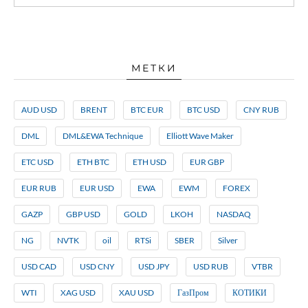
МЕТКИ
AUD USD
BRENT
BTC EUR
BTC USD
CNY RUB
DML
DML&EWA Technique
Elliott Wave Maker
ETC USD
ETH BTC
ETH USD
EUR GBP
EUR RUB
EUR USD
EWA
EWM
FOREX
GAZP
GBP USD
GOLD
LKOH
NASDAQ
NG
NVTK
oil
RTSi
SBER
Silver
USD CAD
USD CNY
USD JPY
USD RUB
VTBR
WTI
XAG USD
XAU USD
ГазПром
КОТИКИ