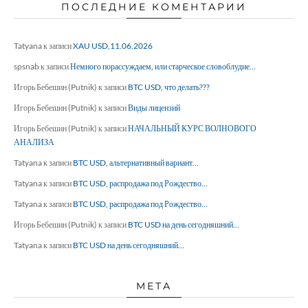
ПОСЛЕДНИЕ КОМЕНТАРИИ
Tatyana
к записи
XAU USD,11.06.2026
spsnab
к записи
Немного порассуждаем, или старческое словоблудие…
Игорь Бебешин (Putnik)
к записи
BTC USD, что делать???
Игорь Бебешин (Putnik)
к записи
Виды лицензий
Игорь Бебешин (Putnik)
к записи
НАЧАЛЬНЫЙ КУРС ВОЛНОВОГО
АНАЛИЗА
Tatyana
к записи
BTC USD, альтернативный вариант…
Tatyana
к записи
BTC USD, распродажа под Рождество…
Tatyana
к записи
BTC USD, распродажа под Рождество…
Игорь Бебешин (Putnik)
к записи
BTC USD на день сегодняшний…
Tatyana
к записи
BTC USD на день сегодняшний…
МЕТА