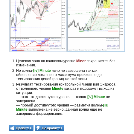
Целевая зона на волновом уровне
Minor
сохраняется без
изменения.
Но волна-
[iv] Minute
явно не завершена так как
обновление локального максимума произошло до
тестирования ценой границ желтой зоны.
Результат тестирования контрольной линии вил Эндрюса
от волнового уровня
Minute
как раз и подскажет выход из
ситуации:
— откат от достигнутого уровня — волна-
[iv] Minute
не
завершена.
— пробой достигнутого уровня — разметка волны-
[iii]
Minute
выполнена не верно, данная волна еще не
завершила формирование.
Нравится
Не нравится