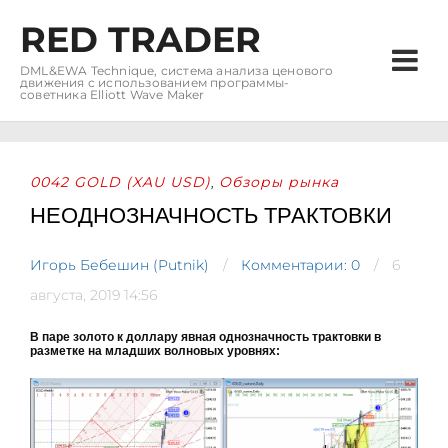
RED TRADER
DML&EWA Technique, система анализа ценового
движения с использованием программы-
советника Elliott Wave Maker
0042 GOLD (XAU USD)
Обзоры рынка
,
НЕОДНОЗНАЧНОСТЬ ТРАКТОВКИ
Игорь Бебешин (Putnik)
Комментарии: 0
6
августа, 2019 14:56
В паре золото к доллару явная однозначность трактовки в
разметке на младших волновых уровнях: