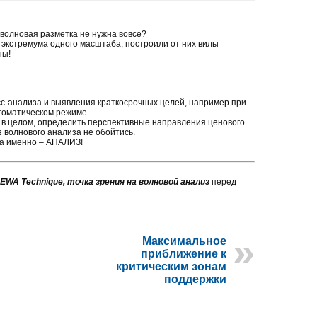
 волновая разметка не нужна вовсе?
экстремума одного масштаба, построили от них вилы
ны!
с-анализа и выявления краткосрочных целей, например при
томатическом режиме.
и в целом, определить перспективные направления ценового
з волнового анализа не обойтись.
 а именно – АНАЛИЗ!
WA Technique, точка зрения на волновой анализ
перед
Максимальное
приближение к
критическим зонам
поддержки