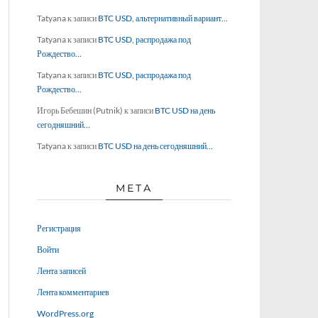
Tatyana
к записи
BTC USD, альтернативный вариант…
Tatyana
к записи
BTC USD, распродажа под
Рождество…
Tatyana
к записи
BTC USD, распродажа под
Рождество…
Игорь Бебешин (Putnik)
к записи
BTC USD на день
сегодняшний…
Tatyana
к записи
BTC USD на день сегодняшний…
МЕТА
Регистрация
Войти
Лента записей
Лента комментариев
WordPress.org