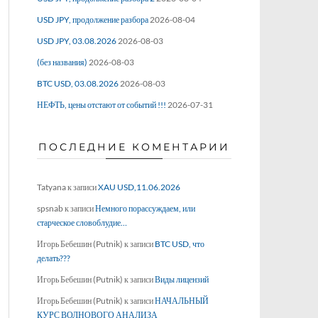
USD JPY, продолжение разбора
2026-08-04
USD JPY, 03.08.2026
2026-08-03
(без названия)
2026-08-03
BTC USD, 03.08.2026
2026-08-03
НЕФТЬ, цены отстают от событий !!!
2026-07-31
ПОСЛЕДНИЕ КОМЕНТАРИИ
Tatyana
к записи
XAU USD,11.06.2026
spsnab
к записи
Немного порассуждаем, или
старческое словоблудие…
Игорь Бебешин (Putnik)
к записи
BTC USD, что
делать???
Игорь Бебешин (Putnik)
к записи
Виды лицензий
Игорь Бебешин (Putnik)
к записи
НАЧАЛЬНЫЙ
КУРС ВОЛНОВОГО АНАЛИЗА