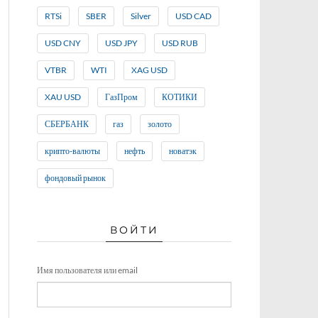
RTSi
SBER
Silver
USD CAD
USD CNY
USD JPY
USD RUB
VTBR
WTI
XAG USD
XAU USD
ГазПром
КОТИКИ
СБЕРБАНК
газ
золото
крипто-валюты
нефть
новатэк
фондовый рынок
ВОЙТИ
Имя пользователя или email