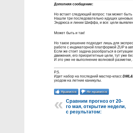
Дополняя сообщение:
Но встает следующий вопрос: так может быть
Нашли три последовательно идущих ценовых 
Эндрюса и линии Шиффа, и все: цели выявле
Может быть и так!
Но такое решение подходит лишь для экспрес
работе с индикаторной платформой ZUP в ав
Если же стоит задача разобраться в ситуаци
движения, его приоритетные цели, тут уже бе
И это уже не выполнение волновой разметки,
P.S.
Идет набор на последний мастер-класс
DML&E
уходом на летние каникулы.
Нравится
Не нравится
Сравним прогноз от 20-
го мая, открытие недели,
с результатом: