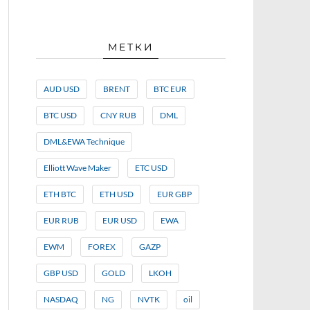
МЕТКИ
AUD USD
BRENT
BTC EUR
BTC USD
CNY RUB
DML
DML&EWA Technique
Elliott Wave Maker
ETC USD
ETH BTC
ETH USD
EUR GBP
EUR RUB
EUR USD
EWA
EWM
FOREX
GAZP
GBP USD
GOLD
LKOH
NASDAQ
NG
NVTK
oil