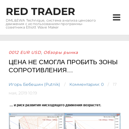
RED TRADER
DML&EWA Technique, система анализа ценового
движения с использованием программы-
советника Elliott Wave Maker
0012 EUR USD
Обзоры рынка
,
ЦЕНА НЕ СМОГЛА ПРОБИТЬ ЗОНЫ
СОПРОТИВЛЕНИЯ…
Игорь Бебешин (Putnik)
Комментарии: 0
17
мая, 2019 10:19
… и риск развития нисходящего движения возрастет.