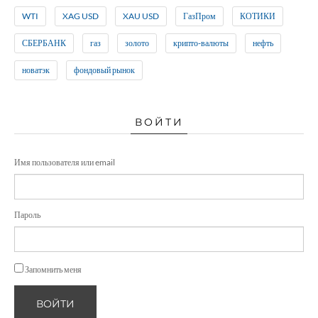
WTI
XAG USD
XAU USD
ГазПром
КОТИКИ
СБЕРБАНК
газ
золото
крипто-валюты
нефть
новатэк
фондовый рынок
ВОЙТИ
Имя пользователя или email
Пароль
Запомнить меня
ВОЙТИ