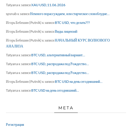
Tatyana
к записи
XAU USD,11.06.2026
spsnab
к записи
Немного порассуждаем, или старческое словоблудие…
Игорь Бебешин (Putnik)
к записи
BTC USD, что делать???
Игорь Бебешин (Putnik)
к записи
Виды лицензий
Игорь Бебешин (Putnik)
к записи
НАЧАЛЬНЫЙ КУРС ВОЛНОВОГО
АНАЛИЗА
Tatyana
к записи
BTC USD, альтернативный вариант…
Tatyana
к записи
BTC USD, распродажа под Рождество…
Tatyana
к записи
BTC USD, распродажа под Рождество…
Игорь Бебешин (Putnik)
к записи
BTC USD на день сегодняшний…
Tatyana
к записи
BTC USD на день сегодняшний…
МЕТА
Регистрация