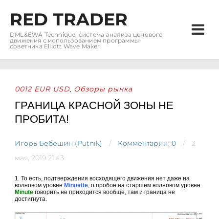
RED TRADER
DML&EWA Technique, система анализа ценового
движения с использованием программы-
советника Elliott Wave Maker
0012 EUR USD
Обзоры рынка
,
ГРАНИЦА КРАСНОЙ ЗОНЫ НЕ
ПРОБИТА!
Игорь Бебешин (Putnik)
Комментарии: 0
2
мая, 2019 21:43
1. То есть, подтверждения восходящего движения нет даже на
волновом уровне
Minuette
, о пробое на старшем волновом уровне
Minute
говорить не приходится вообще, там и граница не
достигнута.