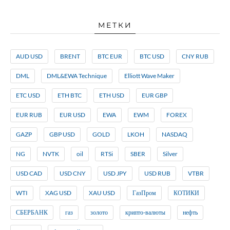
МЕТКИ
AUD USD
BRENT
BTC EUR
BTC USD
CNY RUB
DML
DML&EWA Technique
Elliott Wave Maker
ETC USD
ETH BTC
ETH USD
EUR GBP
EUR RUB
EUR USD
EWA
EWM
FOREX
GAZP
GBP USD
GOLD
LKOH
NASDAQ
NG
NVTK
oil
RTSi
SBER
Silver
USD CAD
USD CNY
USD JPY
USD RUB
VTBR
WTI
XAG USD
XAU USD
ГазПром
КОТИКИ
СБЕРБАНК
газ
золото
крипто-валюты
нефть