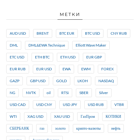
МЕТКИ
AUD USD
BRENT
BTC EUR
BTC USD
CNY RUB
DML
DML&EWA Technique
Elliott Wave Maker
ETC USD
ETH BTC
ETH USD
EUR GBP
EUR RUB
EUR USD
EWA
EWM
FOREX
GAZP
GBP USD
GOLD
LKOH
NASDAQ
NG
NVTK
oil
RTSi
SBER
Silver
USD CAD
USD CNY
USD JPY
USD RUB
VTBR
WTI
XAG USD
XAU USD
ГазПром
КОТИКИ
СБЕРБАНК
газ
золото
крипто-валюты
нефть