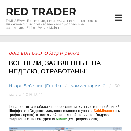
RED TRADER
DML&EWA Technique, система анализа ценового
движения с использованием программы-
советника Elliott Wave Maker
0012 EUR USD
Обзоры рынка
,
ВСЕ ЦЕЛИ, ЗАЯВЛЕННЫЕ НА
НЕДЕЛЮ, ОТРАБОТАНЫ!
Игорь Бебешин (Putnik)
Комментарии: 0
30
марта, 2019 12:12
Цена достигла и области пересечения медианы с конечной линий
Шиффа вил Эндрюса младшего волнового уровня
SubMinuette
(см.
график справа), и начальной сигнальной линии вил Эндрюса
старшего волнового уровня
Minute
(см. график слева).