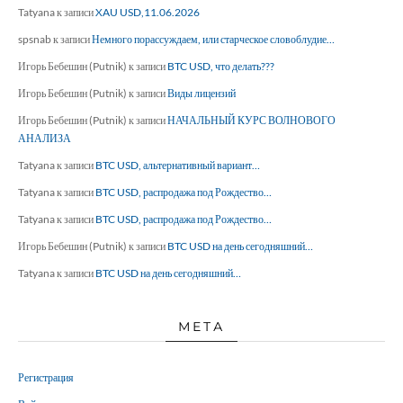
Tatyana
к записи
XAU USD,11.06.2026
spsnab
к записи
Немного порассуждаем, или старческое словоблудие…
Игорь Бебешин (Putnik)
к записи
BTC USD, что делать???
Игорь Бебешин (Putnik)
к записи
Виды лицензий
Игорь Бебешин (Putnik)
к записи
НАЧАЛЬНЫЙ КУРС ВОЛНОВОГО
АНАЛИЗА
Tatyana
к записи
BTC USD, альтернативный вариант…
Tatyana
к записи
BTC USD, распродажа под Рождество…
Tatyana
к записи
BTC USD, распродажа под Рождество…
Игорь Бебешин (Putnik)
к записи
BTC USD на день сегодняшний…
Tatyana
к записи
BTC USD на день сегодняшний…
МЕТА
Регистрация