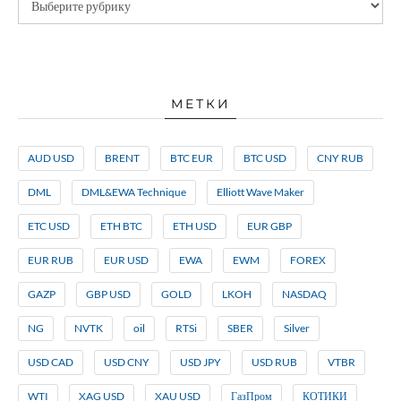
МЕТКИ
AUD USD
BRENT
BTC EUR
BTC USD
CNY RUB
DML
DML&EWA Technique
Elliott Wave Maker
ETC USD
ETH BTC
ETH USD
EUR GBP
EUR RUB
EUR USD
EWA
EWM
FOREX
GAZP
GBP USD
GOLD
LKOH
NASDAQ
NG
NVTK
oil
RTSi
SBER
Silver
USD CAD
USD CNY
USD JPY
USD RUB
VTBR
WTI
XAG USD
XAU USD
ГазПром
КОТИКИ