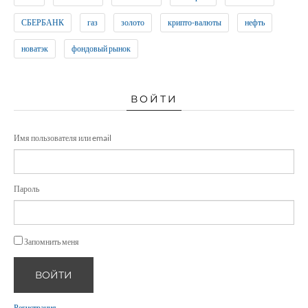
СБЕРБАНК
газ
золото
крипто-валюты
нефть
новатэк
фондовый рынок
ВОЙТИ
Имя пользователя или email
Пароль
Запомнить меня
ВОЙТИ
Регистрация