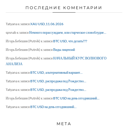
ПОСЛЕДНИЕ КОМЕНТАРИИ
Tatyana
к записи
XAU USD,11.06.2026
spsnab
к записи
Немного порассуждаем, или старческое словоблудие…
Игорь Бебешин (Putnik)
к записи
BTC USD, что делать???
Игорь Бебешин (Putnik)
к записи
Виды лицензий
Игорь Бебешин (Putnik)
к записи
НАЧАЛЬНЫЙ КУРС ВОЛНОВОГО
АНАЛИЗА
Tatyana
к записи
BTC USD, альтернативный вариант…
Tatyana
к записи
BTC USD, распродажа под Рождество…
Tatyana
к записи
BTC USD, распродажа под Рождество…
Игорь Бебешин (Putnik)
к записи
BTC USD на день сегодняшний…
Tatyana
к записи
BTC USD на день сегодняшний…
МЕТА