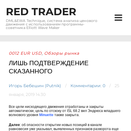
RED TRADER
DML&EWA Technique, система анализа ценового
движения с использованием программы-
советника Elliott Wave Maker
0012 EUR USD
Обзоры рынка
,
ЛИШЬ ПОДТВЕРЖДЕНИЕ
СКАЗАННОГО
Игорь Бебешин (Putnik)
Комментарии: 0
25
января, 2019 14:30
Все цели нисходящего движения отработаны и закрыты
автоматически, цель по отскоку от ISL 68.2 вил Эндрюса младшего
волнового уровня
Minuette
также закрыта.
Далее
: об опасности открытии новых позиций в канале
равновесия уже указывал, выявленных признаков разворота еще