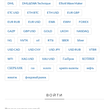
DML
DML&EWA Technique
Elliott Wave Maker
ETC USD
ETH BTC
ETH USD
EUR GBP
EUR RUB
EUR USD
EWA
EWM
FOREX
GAZP
GBP USD
GOLD
LKOH
NASDAQ
NG
NVTK
oil
RTSi
SBER
Silver
USD CAD
USD CNY
USD JPY
USD RUB
VTBR
WTI
XAG USD
XAU USD
ГазПром
КОТИКИ
СБЕРБАНК
газ
золото
крипто-валюты
нефть
новатэк
фондовый рынок
ВОЙТИ
Имя пользователя или email