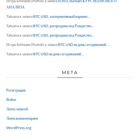
Игорь Бебешин (Putnik)
к записи
НАЧАЛЬНЫЙ КУРС ВОЛНОВОГО
АНАЛИЗА
Tatyana
к записи
BTC USD, альтернативный вариант…
Tatyana
к записи
BTC USD, распродажа под Рождество…
Tatyana
к записи
BTC USD, распродажа под Рождество…
Игорь Бебешин (Putnik)
к записи
BTC USD на день сегодняшний…
Tatyana
к записи
BTC USD на день сегодняшний…
МЕТА
Регистрация
Войти
Лента записей
Лента комментариев
WordPress.org