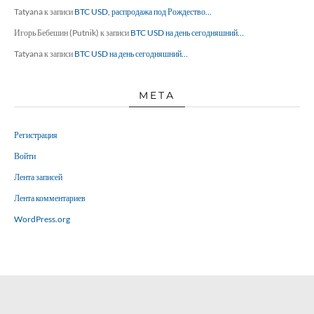
Tatyana
к записи
BTC USD, распродажа под Рождество…
Игорь Бебешин (Putnik)
к записи
BTC USD на день сегодняшний…
Tatyana
к записи
BTC USD на день сегодняшний…
МЕТА
Регистрация
Войти
Лента записей
Лента комментариев
WordPress.org