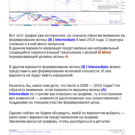
Вот этот график уже интереснее, но сначала обратим внимание на
формирование волны-
(B ) Intemediate
8 мая 2014 года. Структура
сложная и к ней много вопросов.
В данном варианте коррекция представлена как неправильный
сходящийся горизонтальный треугольник с волной-
B Minor
перекрывающей уровень волны-
А
.
В другом варианте формирование волны-
(B ) Intemediate
можно
представить как формирование волновой плоскости. И оба
варианта не будут иметь нарушений.
Казалось бы, какое нам дело, что было в 2008 — 2010 годах? Но
обратите внимание, если перенести вершину волны-
(А)
Intemediate
по стрелке как показано на графике, то и построение
вил изменится — изменится расположение зон сопротивления /
поддержки на текущем участке формирования цены.
Однако сейчас не будем обсуждать, какой из вариантов выбрать —
работаем с вариантом представленном на графике.
Увеличим масштаб графика, чтобы разобраться в деталях.