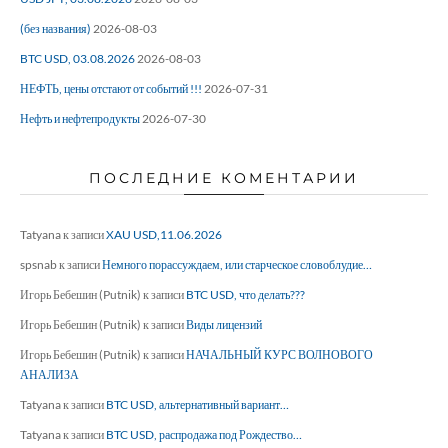
(без названия)
2026-08-03
BTC USD, 03.08.2026
2026-08-03
НЕФТЬ, цены отстают от событий !!!
2026-07-31
Нефть и нефтепродукты
2026-07-30
ПОСЛЕДНИЕ КОМЕНТАРИИ
Tatyana
к записи
XAU USD,11.06.2026
spsnab
к записи
Немного порассуждаем, или старческое словоблудие…
Игорь Бебешин (Putnik)
к записи
BTC USD, что делать???
Игорь Бебешин (Putnik)
к записи
Виды лицензий
Игорь Бебешин (Putnik)
к записи
НАЧАЛЬНЫЙ КУРС ВОЛНОВОГО
АНАЛИЗА
Tatyana
к записи
BTC USD, альтернативный вариант…
Tatyana
к записи
BTC USD, распродажа под Рождество…