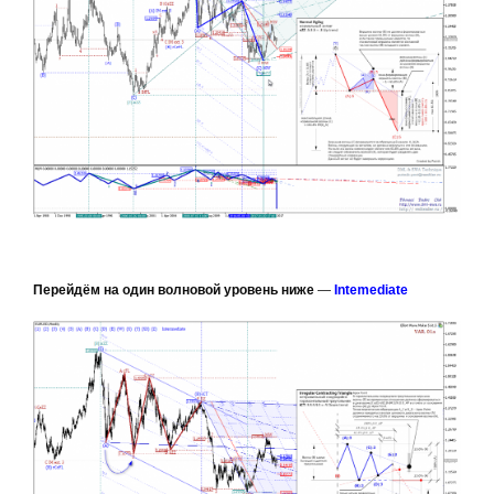
Перейдём на один волновой уровень ниже
—
Intemediate