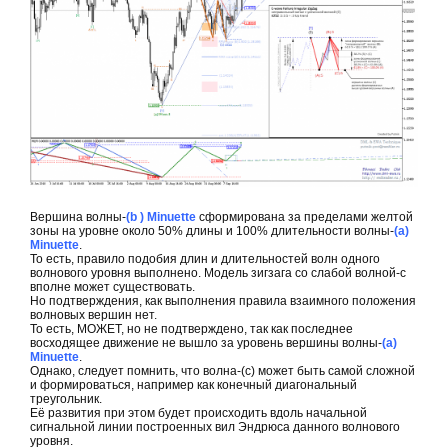
Вершина волны-
(b ) Minuette
сформирована за пределами желтой
зоны на уровне около 50% длины и 100% длительности волны-
(a)
Minuette
.
То есть, правило подобия длин и длительностей волн одного
волнового уровня выполнено. Модель зигзага со слабой волной-с
вполне может существовать.
Но подтверждения, как выполнения правила взаимного положения
волновых вершин нет.
То есть, МОЖЕТ, но не подтверждено, так как последнее
восходящее движение не вышло за уровень вершины волны-
(а)
Minuette
.
Однако, следует помнить, что волна-(с) может быть самой сложной
и формироваться, например как конечный диагональный
треугольник.
Её развития при этом будет происходить вдоль начальной
сигнальной линии построенных вил Эндрюса данного волнового
уровня.