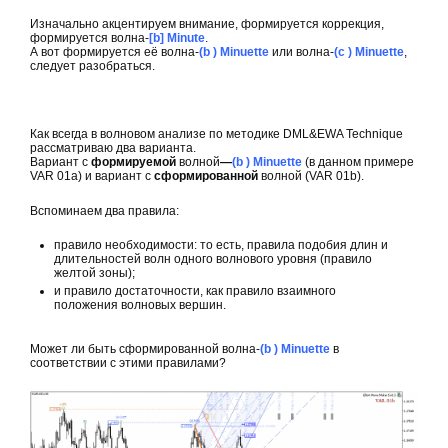
Изначально акцентируем внимание, формируется коррекция,
формируется волна-
[b] Minute
.
А вот формируется её волна-
(b ) Minuette
или волна-
(c ) Minuette
,
следует разобраться.
Как всегда в волновом анализе по методике DML&EWA Technique
рассматриваю два варианта.
Вариант с
формируемой
волной
—
(b ) Minuette
(в данном примере
VAR 01a) и вариант с
сформированной
волной (VAR 01b).
Вспоминаем два правила:
правило необходимости: то есть, правила подобия длин и
длительностей волн одного волнового уровня (правило
желтой зоны);
и правило достаточности, как правило взаимного
положения волновых вершин.
Может ли быть сформированной волна-
(b ) Minuette
в
соответствии с этими правилами?