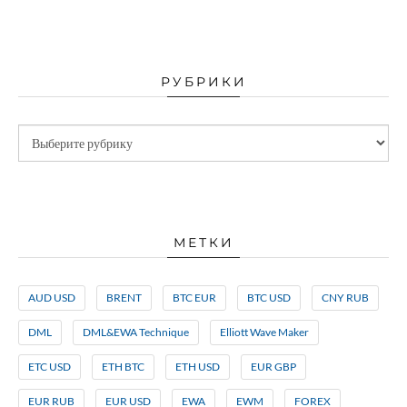
РУБРИКИ
МЕТКИ
AUD USD
BRENT
BTC EUR
BTC USD
CNY RUB
DML
DML&EWA Technique
Elliott Wave Maker
ETC USD
ETH BTC
ETH USD
EUR GBP
EUR RUB
EUR USD
EWA
EWM
FOREX