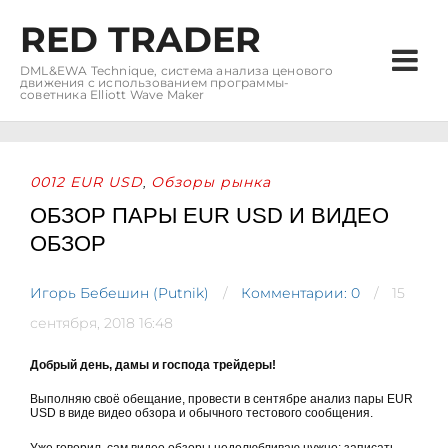
RED TRADER
DML&EWA Technique, система анализа ценового
движения с использованием программы-
советника Elliott Wave Maker
0012 EUR USD
Обзоры рынка
,
ОБЗОР ПАРЫ EUR USD И ВИДЕО
ОБЗОР
Игорь Бебешин (Putnik)
Комментарии: 0
15
сентября, 2018 16:48
Добрый день, дамы и господа трейдеры!
Выполняю своё обещание, провести в сентябре анализ пары EUR
USD в виде видео обзора и обычного тестового сообщения.
Уже говорил, сам видео обзоры недолюбливаю нужно: записать,