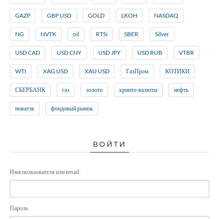
GAZP
GBP USD
GOLD
LKOH
NASDAQ
NG
NVTK
oil
RTSi
SBER
Silver
USD CAD
USD CNY
USD JPY
USD RUB
VTBR
WTI
XAG USD
XAU USD
ГазПром
КОТИКИ
СБЕРБАНК
газ
золото
крипто-валюты
нефть
новатэк
фондовый рынок
ВОЙТИ
Имя пользователя или email
Пароль