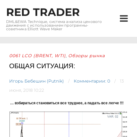
RED TRADER
DML&EWA Technique, система анализа ценового
движения с использованием программы-
советника Elliott Wave Maker
0061 LCO (BRENT, WTI)
Обзоры рынка
,
ОБЩАЯ СИТУАЦИЯ:
Игорь Бебешин (Putnik)
Комментарии: 0
13
июня, 2018 10:22
… взбираться становиться все труднее, а падать все легче !!!