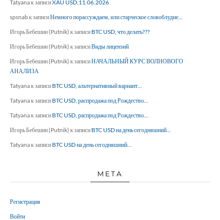
Tatyana
к записи
XAU USD,11.06.2026
spsnab
к записи
Немного порассуждаем, или старческое словоблудие…
Игорь Бебешин (Putnik)
к записи
BTC USD, что делать???
Игорь Бебешин (Putnik)
к записи
Виды лицензий
Игорь Бебешин (Putnik)
к записи
НАЧАЛЬНЫЙ КУРС ВОЛНОВОГО
АНАЛИЗА
Tatyana
к записи
BTC USD, альтернативный вариант…
Tatyana
к записи
BTC USD, распродажа под Рождество…
Tatyana
к записи
BTC USD, распродажа под Рождество…
Игорь Бебешин (Putnik)
к записи
BTC USD на день сегодняшний…
Tatyana
к записи
BTC USD на день сегодняшний…
МЕТА
Регистрация
Войти