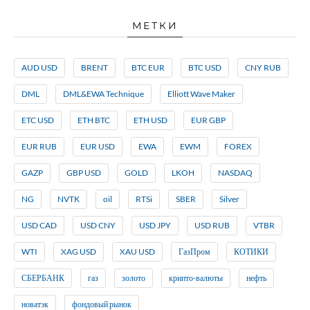
МЕТКИ
AUD USD
BRENT
BTC EUR
BTC USD
CNY RUB
DML
DML&EWA Technique
Elliott Wave Maker
ETC USD
ETH BTC
ETH USD
EUR GBP
EUR RUB
EUR USD
EWA
EWM
FOREX
GAZP
GBP USD
GOLD
LKOH
NASDAQ
NG
NVTK
oil
RTSi
SBER
Silver
USD CAD
USD CNY
USD JPY
USD RUB
VTBR
WTI
XAG USD
XAU USD
ГазПром
КОТИКИ
СБЕРБАНК
газ
золото
крипто-валюты
нефть
новатэк
фондовый рынок