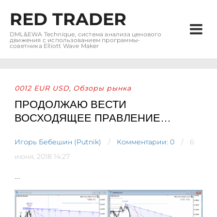
RED TRADER
DML&EWA Technique, система анализа ценового
движения с использованием программы-
советника Elliott Wave Maker
0012 EUR USD
Обзоры рынка
,
ПРОДОЛЖАЮ ВЕСТИ
ВОСХОДЯЩЕЕ ПРАВЛЕНИЕ…
Игорь Бебешин (Putnik)
Комментарии: 0
6
июня, 2018 14:27
…