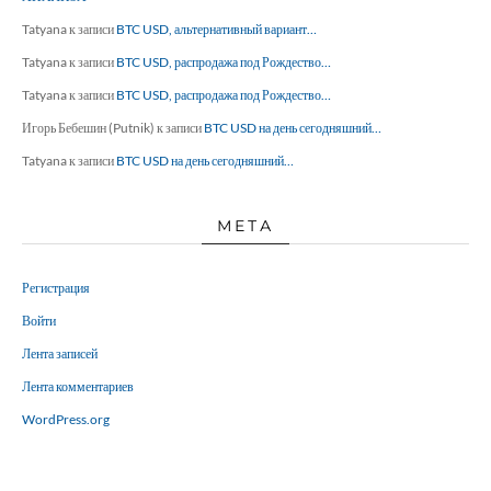
Tatyana
к записи
BTC USD, альтернативный вариант…
Tatyana
к записи
BTC USD, распродажа под Рождество…
Tatyana
к записи
BTC USD, распродажа под Рождество…
Игорь Бебешин (Putnik)
к записи
BTC USD на день сегодняшний…
Tatyana
к записи
BTC USD на день сегодняшний…
МЕТА
Регистрация
Войти
Лента записей
Лента комментариев
WordPress.org