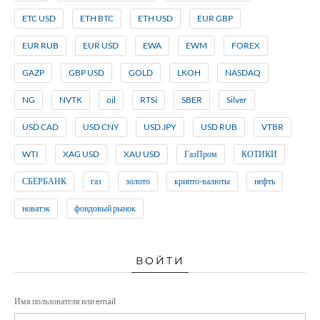
ETC USD
ETH BTC
ETH USD
EUR GBP
EUR RUB
EUR USD
EWA
EWM
FOREX
GAZP
GBP USD
GOLD
LKOH
NASDAQ
NG
NVTK
oil
RTSi
SBER
Silver
USD CAD
USD CNY
USD JPY
USD RUB
VTBR
WTI
XAG USD
XAU USD
ГазПром
КОТИКИ
СБЕРБАНК
газ
золото
крипто-валюты
нефть
новатэк
фондовый рынок
ВОЙТИ
Имя пользователя или email