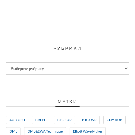
РУБРИКИ
МЕТКИ
AUD USD
BRENT
BTC EUR
BTC USD
CNY RUB
DML
DML&EWA Technique
Elliott Wave Maker