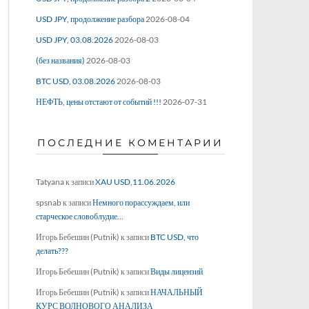
USD JPY, продолжение разбора
2026-08-04
USD JPY, 03.08.2026
2026-08-03
(без названия)
2026-08-03
BTC USD, 03.08.2026
2026-08-03
НЕФТЬ, цены отстают от событий !!!
2026-07-31
ПОСЛЕДНИЕ КОМЕНТАРИИ
Tatyana
к записи
XAU USD,11.06.2026
spsnab
к записи
Немного порассуждаем, или
старческое словоблудие…
Игорь Бебешин (Putnik)
к записи
BTC USD, что
делать???
Игорь Бебешин (Putnik)
к записи
Виды лицензий
Игорь Бебешин (Putnik)
к записи
НАЧАЛЬНЫЙ
КУРС ВОЛНОВОГО АНАЛИЗА