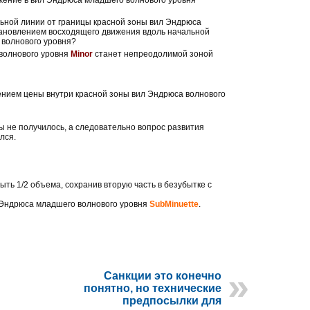
льной линии от границы красной зоны вил Эндрюса
становлением восходящего движения вдоль начальной
 волнового уровня?
 волнового уровня
Minor
станет непреодолимой зоной
нием цены внутри красной зоны вил Эндрюса волнового
 не получилось, а следовательно вопрос развития
лся.
ыть 1/2 объема, сохранив вторую часть в безубытке с
л Эндрюса младшего волнового уровня
SubMinuette
.
Санкции это конечно
понятно, но технические
предпосылки для