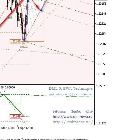
ение в вил Эндрюса младшего волнового уровня