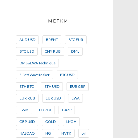
МЕТКИ
AUD USD
BRENT
BTC EUR
BTC USD
CNY RUB
DML
DML&EWA Technique
Elliott Wave Maker
ETC USD
ETH BTC
ETH USD
EUR GBP
EUR RUB
EUR USD
EWA
EWM
FOREX
GAZP
GBP USD
GOLD
LKOH
NASDAQ
NG
NVTK
oil