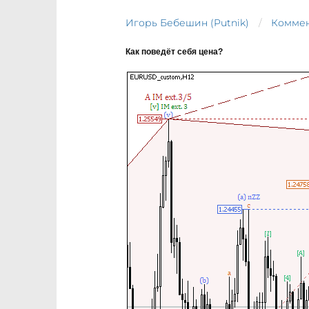
Игорь Бебешин (Putnik)
Коммен
Как поведёт себя цена?