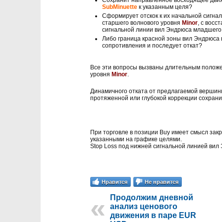
SubMinuette
к указанным целя?
Сформирует отскок к их начальной сигна
старшего волнового уровня
Minor
, с вос
сигнальной линии вил Эндрюса младшего
Либо граница красной зоны вил Эндрюса
сопротивления и последует откат?
Все эти вопросы вызваны длительным положе
уровня
Minor
.
Динамичного отката от предлагаемой вершины
протяженной или глубокой коррекции сохрани
При торговле в позиции Buy имеет смысл закр
указанными на графике целями.
Stop Loss под нижней сигнальной линией ви
Нравится
Не нравится
Продолжим дневной
анализ ценового
движения в паре EUR