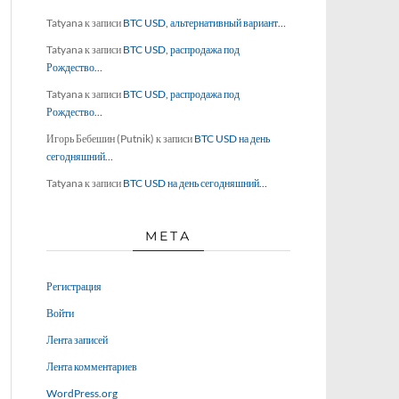
Tatyana
к записи
BTC USD, альтернативный вариант…
Tatyana
к записи
BTC USD, распродажа под
Рождество…
Tatyana
к записи
BTC USD, распродажа под
Рождество…
Игорь Бебешин (Putnik)
к записи
BTC USD на день
сегодняшний…
Tatyana
к записи
BTC USD на день сегодняшний…
МЕТА
Регистрация
Войти
Лента записей
Лента комментариев
WordPress.org