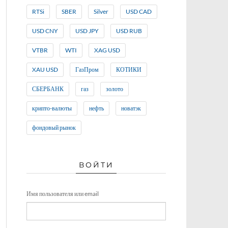
RTSi
SBER
Silver
USD CAD
USD CNY
USD JPY
USD RUB
VTBR
WTI
XAG USD
XAU USD
ГазПром
КОТИКИ
СБЕРБАНК
газ
золото
крипто-валюты
нефть
новатэк
фондовый рынок
ВОЙТИ
Имя пользователя или email