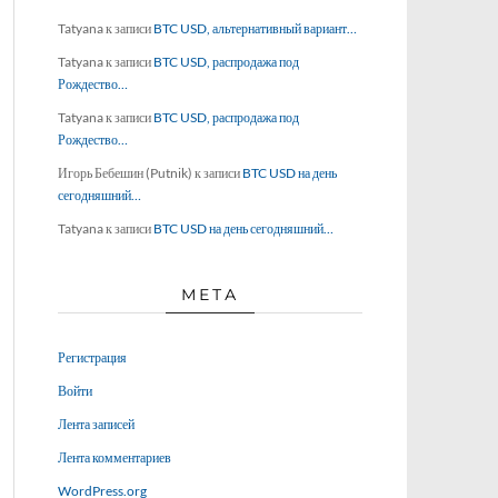
Tatyana
к записи
BTC USD, альтернативный вариант…
Tatyana
к записи
BTC USD, распродажа под
Рождество…
Tatyana
к записи
BTC USD, распродажа под
Рождество…
Игорь Бебешин (Putnik)
к записи
BTC USD на день
сегодняшний…
Tatyana
к записи
BTC USD на день сегодняшний…
МЕТА
Регистрация
Войти
Лента записей
Лента комментариев
WordPress.org