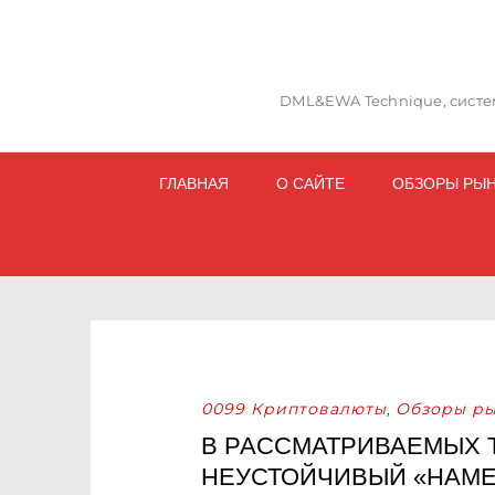
DML&EWA Technique, систем
ГЛАВНАЯ
О САЙТЕ
ОБЗОРЫ РЫ
0099 Криптовалюты
Обзоры ры
,
В РАССМАТРИВАЕМЫХ 
НЕУСТОЙЧИВЫЙ «НАМЕК 