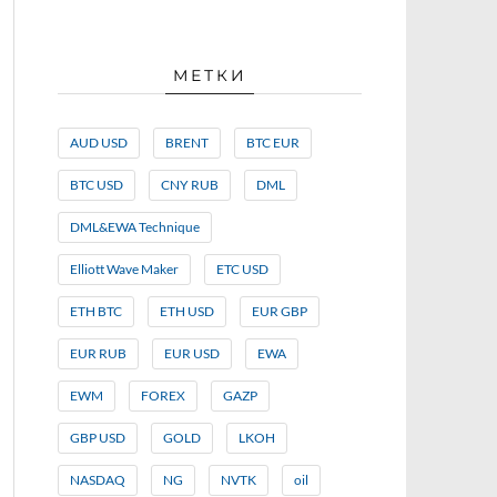
МЕТКИ
AUD USD
BRENT
BTC EUR
BTC USD
CNY RUB
DML
DML&EWA Technique
Elliott Wave Maker
ETC USD
ETH BTC
ETH USD
EUR GBP
EUR RUB
EUR USD
EWA
EWM
FOREX
GAZP
GBP USD
GOLD
LKOH
NASDAQ
NG
NVTK
oil