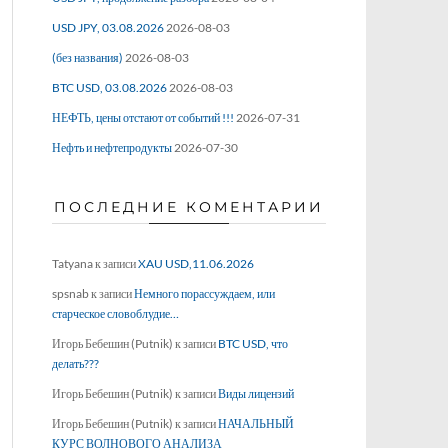
USD JPY, 03.08.2026
2026-08-03
(без названия)
2026-08-03
BTC USD, 03.08.2026
2026-08-03
НЕФТЬ, цены отстают от событий !!!
2026-07-31
Нефть и нефтепродукты
2026-07-30
ПОСЛЕДНИЕ КОМЕНТАРИИ
Tatyana
к записи
XAU USD,11.06.2026
spsnab
к записи
Немного порассуждаем, или
старческое словоблудие…
Игорь Бебешин (Putnik)
к записи
BTC USD, что
делать???
Игорь Бебешин (Putnik)
к записи
Виды лицензий
Игорь Бебешин (Putnik)
к записи
НАЧАЛЬНЫЙ
КУРС ВОЛНОВОГО АНАЛИЗА