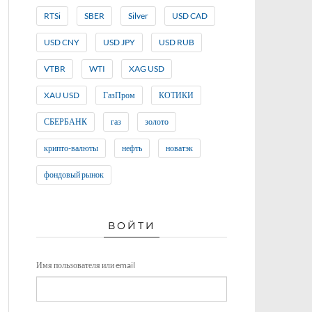
RTSi
SBER
Silver
USD CAD
USD CNY
USD JPY
USD RUB
VTBR
WTI
XAG USD
XAU USD
ГазПром
КОТИКИ
СБЕРБАНК
газ
золото
крипто-валюты
нефть
новатэк
фондовый рынок
ВОЙТИ
Имя пользователя или email