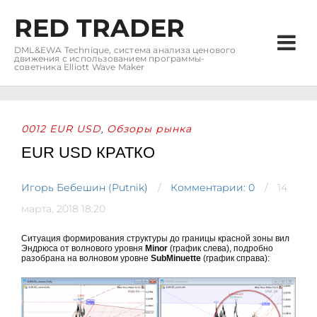
RED TRADER
DML&EWA Technique, система анализа ценового
движения с использованием программы-
советника Elliott Wave Maker
0012 EUR USD
Обзоры рынка
,
EUR USD КРАТКО
Игорь Бебешин (Putnik)
Комментарии: 0
14
марта, 2018 18:20
Ситуация формирования структуры до границы красной зоны вил
Эндрюса от волнового уровня
Minor
(график слева), подробно
разобрана на волновом уровне
SubMinuette
(график справа):