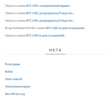
Tatyana
к записи
BTC USD, альтернативный вариант…
Tatyana
к записи
BTC USD, распродажа под Рождество…
Tatyana
к записи
BTC USD, распродажа под Рождество…
Игорь Бебешин (Putnik)
к записи
BTC USD на день сегодняшний…
Tatyana
к записи
BTC USD на день сегодняшний…
МЕТА
Регистрация
Войти
Лента записей
Лента комментариев
WordPress.org