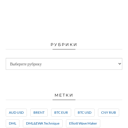
РУБРИКИ
МЕТКИ
AUD USD
BRENT
BTC EUR
BTC USD
CNY RUB
DML
DML&EWA Technique
Elliott Wave Maker