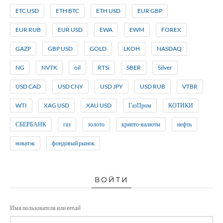
ETC USD
ETH BTC
ETH USD
EUR GBP
EUR RUB
EUR USD
EWA
EWM
FOREX
GAZP
GBP USD
GOLD
LKOH
NASDAQ
NG
NVTK
oil
RTSi
SBER
Silver
USD CAD
USD CNY
USD JPY
USD RUB
VTBR
WTI
XAG USD
XAU USD
ГазПром
КОТИКИ
СБЕРБАНК
газ
золото
крипто-валюты
нефть
новатэк
фондовый рынок
ВОЙТИ
Имя пользователя или email