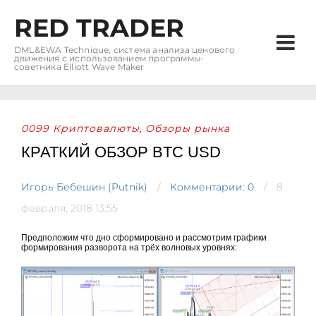
RED TRADER
DML&EWA Technique, система анализа ценового
движения с использованием программы-
советника Elliott Wave Maker
0099 Криптовалюты
Обзоры рынка
,
КРАТКИЙ ОБЗОР BTC USD
Игорь Бебешин (Putnik)
Комментарии: 0
8
февраля, 2018 13:55
Предположим что дно сформировано и рассмотрим графики
формирования разворота на трёх волновых уровнях: