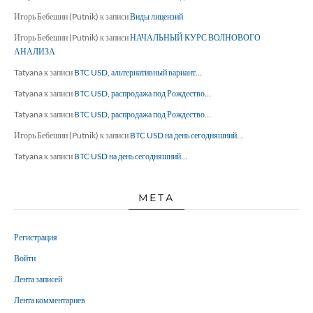
Игорь Бебешин (Putnik)
к записи
Виды лицензий
Игорь Бебешин (Putnik)
к записи
НАЧАЛЬНЫЙ КУРС ВОЛНОВОГО
АНАЛИЗА
Tatyana
к записи
BTC USD, альтернативный вариант…
Tatyana
к записи
BTC USD, распродажа под Рождество…
Tatyana
к записи
BTC USD, распродажа под Рождество…
Игорь Бебешин (Putnik)
к записи
BTC USD на день сегодняшний…
Tatyana
к записи
BTC USD на день сегодняшний…
МЕТА
Регистрация
Войти
Лента записей
Лента комментариев