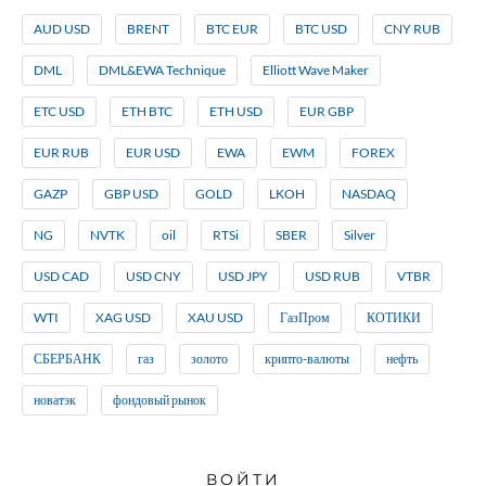
AUD USD
BRENT
BTC EUR
BTC USD
CNY RUB
DML
DML&EWA Technique
Elliott Wave Maker
ETC USD
ETH BTC
ETH USD
EUR GBP
EUR RUB
EUR USD
EWA
EWM
FOREX
GAZP
GBP USD
GOLD
LKOH
NASDAQ
NG
NVTK
oil
RTSi
SBER
Silver
USD CAD
USD CNY
USD JPY
USD RUB
VTBR
WTI
XAG USD
XAU USD
ГазПром
КОТИКИ
СБЕРБАНК
газ
золото
крипто-валюты
нефть
новатэк
фондовый рынок
ВОЙТИ