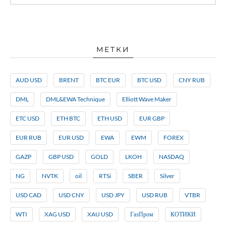
МЕТКИ
AUD USD
BRENT
BTC EUR
BTC USD
CNY RUB
DML
DML&EWA Technique
Elliott Wave Maker
ETC USD
ETH BTC
ETH USD
EUR GBP
EUR RUB
EUR USD
EWA
EWM
FOREX
GAZP
GBP USD
GOLD
LKOH
NASDAQ
NG
NVTK
oil
RTSi
SBER
Silver
USD CAD
USD CNY
USD JPY
USD RUB
VTBR
WTI
XAG USD
XAU USD
ГазПром
КОТИКИ