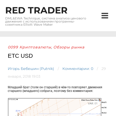
RED TRADER
DML&EWA Technique, система анализа ценового
движения с использованием программы-
советника Elliott Wave Maker
0099 Криптовалюты
Обзоры рынка
,
ETC USD
Игорь Бебешин (Putnik)
Комментарии: 0
29
января, 2018 19:03
Младший брат (толи он старший) в чём-то повторяет движения
старшего (младшего) собрата, поэтому без комментария: