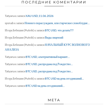
ПОСЛЕДНИЕ КОМЕНТАРИИ
Tatyana
к записи
XAU USD,11.06.2026
spsnab
к записи
Немного порассуждаем, или старческое словоблудие…
Игорь Бебешин (Putnik)
к записи
BTC USD, что делать???
Игорь Бебешин (Putnik)
к записи
Виды лицензий
Игорь Бебешин (Putnik)
к записи
НАЧАЛЬНЫЙ КУРС ВОЛНОВОГО
АНАЛИЗА
Tatyana
к записи
BTC USD, альтернативный вариант…
Tatyana
к записи
BTC USD, распродажа под Рождество…
Tatyana
к записи
BTC USD, распродажа под Рождество…
Игорь Бебешин (Putnik)
к записи
BTC USD на день сегодняшний…
Tatyana
к записи
BTC USD на день сегодняшний…
МЕТА