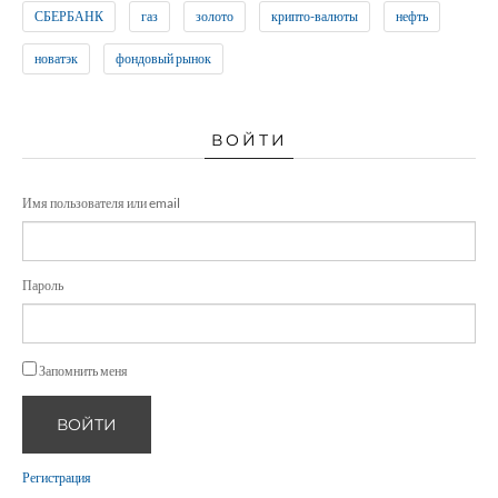
СБЕРБАНК
газ
золото
крипто-валюты
нефть
новатэк
фондовый рынок
ВОЙТИ
Имя пользователя или email
Пароль
Запомнить меня
ВОЙТИ
Регистрация