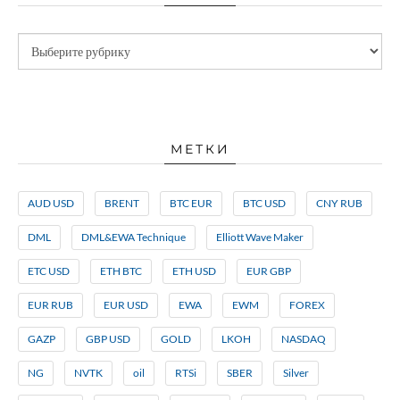
МЕТКИ
AUD USD
BRENT
BTC EUR
BTC USD
CNY RUB
DML
DML&EWA Technique
Elliott Wave Maker
ETC USD
ETH BTC
ETH USD
EUR GBP
EUR RUB
EUR USD
EWA
EWM
FOREX
GAZP
GBP USD
GOLD
LKOH
NASDAQ
NG
NVTK
oil
RTSi
SBER
Silver