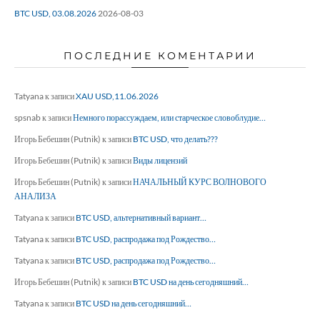
BTC USD, 03.08.2026
2026-08-03
ПОСЛЕДНИЕ КОМЕНТАРИИ
Tatyana
к записи
XAU USD,11.06.2026
spsnab
к записи
Немного порассуждаем, или старческое словоблудие…
Игорь Бебешин (Putnik)
к записи
BTC USD, что делать???
Игорь Бебешин (Putnik)
к записи
Виды лицензий
Игорь Бебешин (Putnik)
к записи
НАЧАЛЬНЫЙ КУРС ВОЛНОВОГО
АНАЛИЗА
Tatyana
к записи
BTC USD, альтернативный вариант…
Tatyana
к записи
BTC USD, распродажа под Рождество…
Tatyana
к записи
BTC USD, распродажа под Рождество…
Игорь Бебешин (Putnik)
к записи
BTC USD на день сегодняшний…
Tatyana
к записи
BTC USD на день сегодняшний…