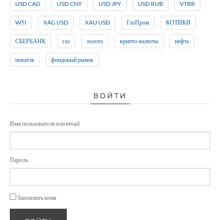
USD CAD
USD CNY
USD JPY
USD RUB
VTBR
WTI
XAG USD
XAU USD
ГазПром
КОТИКИ
СБЕРБАНК
газ
золото
крипто-валюты
нефть
новатэк
фондовый рынок
ВОЙТИ
Имя пользователя или email
Пароль
Запомнить меня