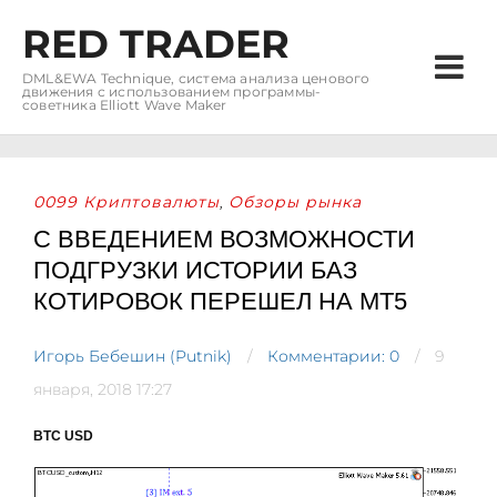
RED TRADER
DML&EWA Technique, система анализа ценового
движения с использованием программы-
советника Elliott Wave Maker
0099 Криптовалюты
Обзоры рынка
,
С ВВЕДЕНИЕМ ВОЗМОЖНОСТИ
ПОДГРУЗКИ ИСТОРИИ БАЗ
КОТИРОВОК ПЕРЕШЕЛ НА MT5
Игорь Бебешин (Putnik)
Комментарии: 0
9
января, 2018 17:27
BTC USD