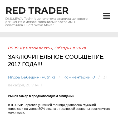
RED TRADER
DML&EWA Technique, система анализа ценового
движения с использованием программы-
советника Elliott Wave Maker
0099 Криптовалюты
Обзоры рынка
,
ЗАКЛЮЧИТЕЛЬНОЕ СООБЩЕНИЕ
2017 ГОДА!!!
Игорь Бебешин (Putnik)
Комментарии: 0
31
декабря, 2017 14:11
Рынок замер в предновогоднем ожидании.
BTC USD:
Торговля у нижней граници диапазона глубокий
коррекции на уроне 50% отката от волновой вершины достигнутого
максимума;