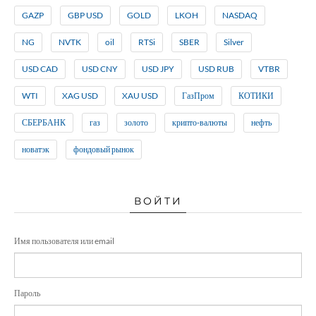
GAZP
GBP USD
GOLD
LKOH
NASDAQ
NG
NVTK
oil
RTSi
SBER
Silver
USD CAD
USD CNY
USD JPY
USD RUB
VTBR
WTI
XAG USD
XAU USD
ГазПром
КОТИКИ
СБЕРБАНК
газ
золото
крипто-валюты
нефть
новатэк
фондовый рынок
ВОЙТИ
Имя пользователя или email
Пароль