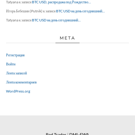
Tatyana
к записи
BTC USD, распродажа под Рождество…
Игорь Бебешин (Putnik)
к записи
BTC USD на день сегодняшний…
Tatyana
к записи
BTC USD на день сегодняшний…
МЕТА
Регистрация
Войти
Лента записей
Лента комментариев
WordPress.org
Red Trader
|
DML-EWA