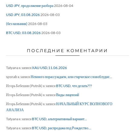
USD JPY, продолжение разбора
2026-08-04
USD JPY, 03.08.2026
2026-08-03
(без названия)
2026-08-03
BTC USD, 03.08.2026
2026-08-03
ПОСЛЕДНИЕ КОМЕНТАРИИ
Tatyana
к записи
XAU USD,11.06.2026
spsnab
к записи
Немного порассуждаем, или старческое словоблудие…
Игорь Бебешин (Putnik)
к записи
BTC USD, что делать???
Игорь Бебешин (Putnik)
к записи
Виды лицензий
Игорь Бебешин (Putnik)
к записи
НАЧАЛЬНЫЙ КУРС ВОЛНОВОГО
АНАЛИЗА
Tatyana
к записи
BTC USD, альтернативный вариант…
Tatyana
к записи
BTC USD, распродажа под Рождество…