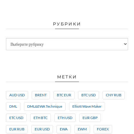
РУБРИКИ
МЕТКИ
AUD USD
BRENT
BTC EUR
BTC USD
CNY RUB
DML
DML&EWA Technique
Elliott Wave Maker
ETC USD
ETH BTC
ETH USD
EUR GBP
EUR RUB
EUR USD
EWA
EWM
FOREX