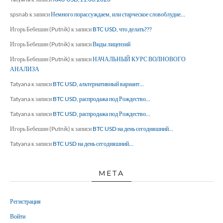
spsnab
к записи
Немного порассуждаем, или старческое словоблудие…
Игорь Бебешин (Putnik)
к записи
BTC USD, что делать???
Игорь Бебешин (Putnik)
к записи
Виды лицензий
Игорь Бебешин (Putnik)
к записи
НАЧАЛЬНЫЙ КУРС ВОЛНОВОГО
АНАЛИЗА
Tatyana
к записи
BTC USD, альтернативный вариант…
Tatyana
к записи
BTC USD, распродажа под Рождество…
Tatyana
к записи
BTC USD, распродажа под Рождество…
Игорь Бебешин (Putnik)
к записи
BTC USD на день сегодняшний…
Tatyana
к записи
BTC USD на день сегодняшний…
МЕТА
Регистрация
Войти