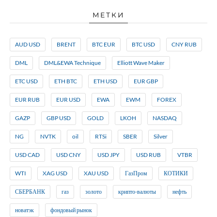
МЕТКИ
AUD USD
BRENT
BTC EUR
BTC USD
CNY RUB
DML
DML&EWA Technique
Elliott Wave Maker
ETC USD
ETH BTC
ETH USD
EUR GBP
EUR RUB
EUR USD
EWA
EWM
FOREX
GAZP
GBP USD
GOLD
LKOH
NASDAQ
NG
NVTK
oil
RTSi
SBER
Silver
USD CAD
USD CNY
USD JPY
USD RUB
VTBR
WTI
XAG USD
XAU USD
ГазПром
КОТИКИ
СБЕРБАНК
газ
золото
крипто-валюты
нефть
новатэк
фондовый рынок