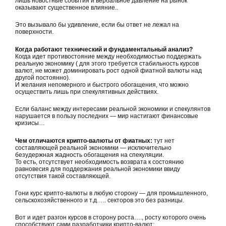
лишь новостные события и вербальное давление на рынок
оказывают существенное влияние..
Это вызывало бы удивление, если бы ответ не лежал на
поверхности.
Когда работают технический и фундаментальный анализ?
Когда идет противостояние между необходимостью поддержать
реальную экономику ( для этого требуется стабильность курсов
валют, не может доминировать рост одной фиатной валюты над
другой постоянно).
И желания непомерного и быстрого обогащения, что можно
осуществить лишь при спекулятивных действиях.
Если баланс между интересами реальной экономики и спекулянтов
нарушается в пользу последних — мир настигают финансовые
кризисы…
Чем отличаются крипто-валюты от фиатных:
тут нет
составляющей реальной экономики — исключительно
безудержная жадность обогащения на спекуляции.
То есть, отсутствует необходимость возврата к состоянию
равновесия для поддержания реальной экономики ввиду
отсутствия такой составляющей.
Гони курс крипто-валюты в любую сторону — для промышленного,
сельскохозяйственного и т.д….. секторов это без разницы.
Вот и идет разгон курсов в сторону роста…., росту которого очень
способствуют сами разработчики крипто-валют: