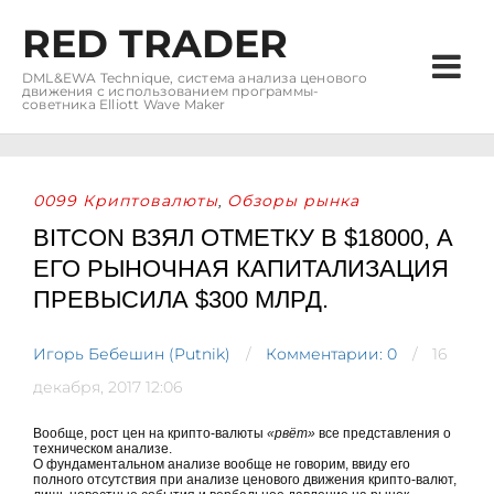
RED TRADER
DML&EWA Technique, система анализа ценового
движения с использованием программы-
советника Elliott Wave Maker
0099 Криптовалюты
Обзоры рынка
,
BITCON ВЗЯЛ ОТМЕТКУ В $18000, А
ЕГО РЫНОЧНАЯ КАПИТАЛИЗАЦИЯ
ПРЕВЫСИЛА $300 МЛРД.
Игорь Бебешин (Putnik)
Комментарии: 0
16
декабря, 2017 12:06
Вообще, рост цен на крипто-валюты
«рвёт»
все представления о
техническом анализе.
О фундаментальном анализе вообще не говорим, ввиду его
полного отсутствия при анализе ценового движения крипто-валют,