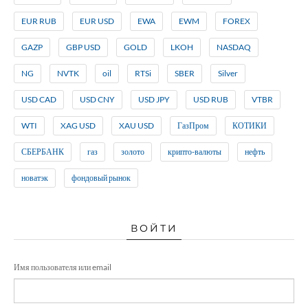
EUR RUB
EUR USD
EWA
EWM
FOREX
GAZP
GBP USD
GOLD
LKOH
NASDAQ
NG
NVTK
oil
RTSi
SBER
Silver
USD CAD
USD CNY
USD JPY
USD RUB
VTBR
WTI
XAG USD
XAU USD
ГазПром
КОТИКИ
СБЕРБАНК
газ
золото
крипто-валюты
нефть
новатэк
фондовый рынок
ВОЙТИ
Имя пользователя или email