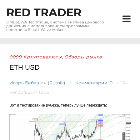
RED TRADER
DML&EWA Technique, система анализа ценового
движения с использованием программы-
советника Elliott Wave Maker
0099 Криптовалюты
Обзоры рынка
,
ETH USD
Игорь Бебешин (Putnik)
Комментарии: 0
24
ноября, 2017 12:06
Вот и тестирование рубежа, теперь лучше переждать: