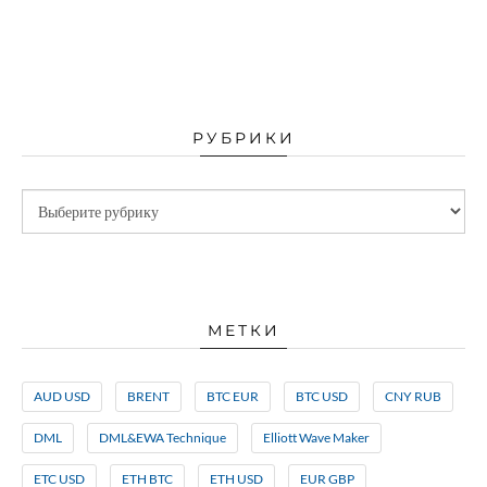
РУБРИКИ
МЕТКИ
AUD USD
BRENT
BTC EUR
BTC USD
CNY RUB
DML
DML&EWA Technique
Elliott Wave Maker
ETC USD
ETH BTC
ETH USD
EUR GBP