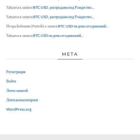
Tatyana
к записи
BTC USD, распродажа под Рождество…
Tatyana
к записи
BTC USD, распродажа под Рождество…
Игорь Бебешин (Putnik)
к записи
BTC USD на день сегодняшний…
Tatyana
к записи
BTC USD на день сегодняшний…
МЕТА
Регистрация
Войти
Лента записей
Лента комментариев
WordPress.org