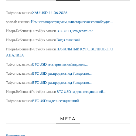
Tatyana
к записи
XAU USD,11.06.2026
spsnab
к записи
Немного порассуждаем, или старческое словоблудие…
Игорь Бебешин (Putnik)
к записи
BTC USD, что делать???
Игорь Бебешин (Putnik)
к записи
Виды лицензий
Игорь Бебешин (Putnik)
к записи
НАЧАЛЬНЫЙ КУРС ВОЛНОВОГО
АНАЛИЗА
Tatyana
к записи
BTC USD, альтернативный вариант…
Tatyana
к записи
BTC USD, распродажа под Рождество…
Tatyana
к записи
BTC USD, распродажа под Рождество…
Игорь Бебешин (Putnik)
к записи
BTC USD на день сегодняшний…
Tatyana
к записи
BTC USD на день сегодняшний…
МЕТА
Регистрация