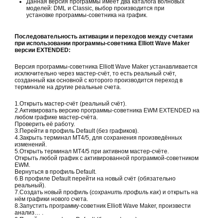
Данная версия программы имеет два каталога волновых
моделей: DML и Classic, выбор производится при
установке программы-советника на график.
Последовательность активации и переходов между счетами
при использовании программы-советника
Elliott Wave Maker
версии
EXTENDED
:
Версия программы-советника Elliott Wave Maker устанавливается
исключительно через мастер-счёт, то есть реальный счёт,
созданный как основной с которого производится переход в
терминале на другие реальные счета.
1.Открыть мастер-счёт (реальный счёт).
2.Активировать версию программы-советника EWM EXTENDED на
любом графике мастер-счёта.
Проверить её работу.
3.Перейти в профиль Default (без графиков).
4.Закрыть терминал MT4/5, для сохранения произведённых
изменений.
5.Открыть терминал MT4/5 при активном мастер-счёте.
Открыть любой график с активированной программой-советником
EWM.
Вернуться в профиль Default.
6.В профиле Default перейти на новый счёт (обязательно
реальный).
7.Создать новый профиль (
сохранить профиль как
) и открыть на
нём графики нового счета.
8.Запустить программу-советник Elliott Wave Maker, произвести
анализ… .