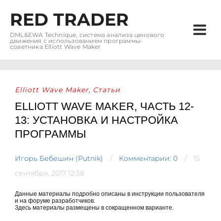
RED TRADER
DML&EWA Technique, система анализа ценового
движения с использованием программы-
советника Elliott Wave Maker
Elliott Wave Maker
Статьи
,
ELLIOTT WAVE MAKER, ЧАСТЬ 12-
13: УСТАНОВКА И НАСТРОЙКА
ПРОГРАММЫ
Игорь Бебешин (Putnik)
Комментарии: 0
15
сентября, 2017 12:38
Данные материалы подробно описаны в инструкции пользователя
и на форуме разработчиков.
Здесь материалы размещены в сокращенном варианте.