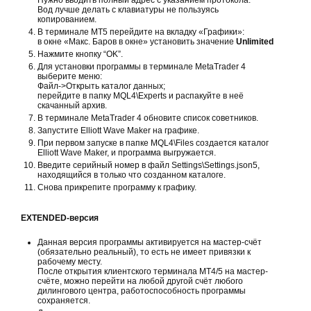
Нужно вводить полный адрес с указанием протокола.
Вод лучше делать с клавиатуры не пользуясь
копированием.
В терминале MT5 перейдите на вкладку «Графики»:
в окне «Макс. Баров в окне» установить значение
Unlimited
Нажмите кнопку “OK”.
Для установки программы в терминале MetaTrader 4
выберите меню:
Файл->Открыть каталог данных;
перейдите в папку MQL4\Experts и распакуйте в неё
скачанный архив.
В терминале MetaTrader 4 обновите список советников.
Запустите Elliott Wave Maker на графике.
При первом запуске в папке MQL4\Files создается каталог
Elliott Wave Maker, и программа выгружается.
Введите серийный номер в файл Settings\Settings.json5,
находящийся в только что созданном каталоге.
Снова прикрепите программу к графику.
EXTENDED-версия
Данная версия программы активируется на мастер-счёт
(обязательно реальный), то есть не имеет привязки к
рабочему месту.
После открытия клиентского терминала MT4/5 на мастер-
счёте, можно перейти на любой другой счёт любого
дилингового центра, работоспособность программы
сохраняется.