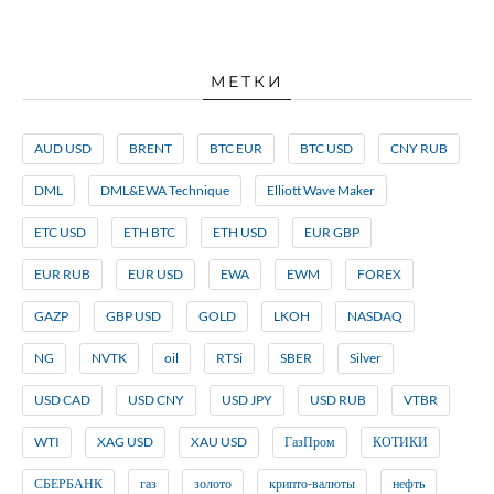
МЕТКИ
AUD USD
BRENT
BTC EUR
BTC USD
CNY RUB
DML
DML&EWA Technique
Elliott Wave Maker
ETC USD
ETH BTC
ETH USD
EUR GBP
EUR RUB
EUR USD
EWA
EWM
FOREX
GAZP
GBP USD
GOLD
LKOH
NASDAQ
NG
NVTK
oil
RTSi
SBER
Silver
USD CAD
USD CNY
USD JPY
USD RUB
VTBR
WTI
XAG USD
XAU USD
ГазПром
КОТИКИ
СБЕРБАНК
газ
золото
крипто-валюты
нефть