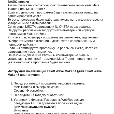
BASIC-версия
Активируется на конкретный счёт клиентского терминала Meta
Trader 4 или Meta Trader 5.
Если это демо-счёт, программа будет активирована только на
данном рабочем месте.
То есть, программа будет работать только на том компьютере, на
котором Вы её активировали!!!
Сочетание: МЕСТА активации и № СЧЕТА неразделимы.
На другом рабочем месте: другом компьютере или ноутбуке
программ не будет работать.
Учтите это и, активируя программу на демо-счёте, тщательно
выбирайте место активации и демо-счёт с неограниченным
периодом действия.
Если Вы активируете программу на реальном счёте, место её
активации не имеет значения.
На каком-бы диске и на каком-бы компьютере не был бы
установлен клиентский терминал Meta Trader – при открытии
указанного счета программа будет активна.
Инструкция по активации Elliott Wave Maker 4 (для Elliott Wave
Maker 5 аналогично):
Перед установкой программы откройте терминал
MetaTrader 4 и выберите меню:
Сервис->Настройки.
Перейдите на вкладку “Советники”
Установите флажок “Разрешить WebRequest для
следующих URL” и добавьте в поле ниже адрес:
[url=”http://ewm.dml-ewa.ru”]
,
Внимание: