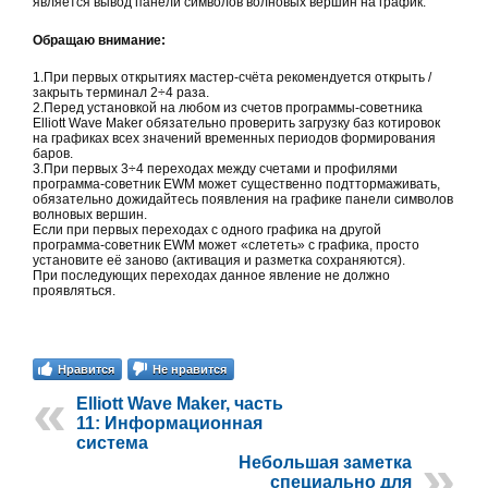
является вывод панели символов волновых вершин на график.
Обращаю
внимание:
1.При первых открытиях мастер-счёта рекомендуется открыть /
закрыть терминал 2÷4 раза.
2.Перед установкой на любом из счетов программы-советника
Elliott Wave Maker обязательно проверить загрузку баз котировок
на графиках всех значений временных периодов формирования
баров.
3.При первых 3÷4 переходах между счетами и профилями
программа-советник EWM может существенно подттормаживать,
обязательно дожидайтесь появления на графике панели символов
волновых вершин.
Если при первых переходах с одного графика на другой
программа-советник EWM может «слететь» с графика, просто
установите её заново (активация и разметка сохраняются).
При последующих переходах данное явление не должно
проявляться.
Нравится
Не нравится
Elliott Wave Maker, часть
11: Информационная
система
Небольшая заметка
специально для