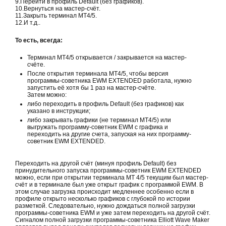
9.Перейти в профиль Default (без графиков).
10.Вернуться на мастер-счёт.
11.Закрыть терминал MT4/5.
12.И т.д..
То
есть, всегда:
Терминал MT4/5 открывается / закрывается на мастер-
счёте.
После открытия терминала MT4/5, чтобы версия
программы-советника EWM EXTENDED работала, нужно
запустить её хотя бы 1 раз на мастер-счёте.
Затем можно:
либо переходить в профиль Default (без графиков) как
указано в инструкции;
либо закрывать графики (не терминал MT4/5) или
выгружать программу-советник EWM с графика и
переходить на другие счета, запуская на них программу-
советник EWM EXTENDED.
Переходить на другой счёт (минуя профиль Default) без
принудительного запуска программы-советник EWM EXTENDED
можно, если при открытии терминала MT 4/5 текущим был мастер-
счёт и в терминале был уже открыт график с программой EWM. В
этом случае загрузка происходит медленнее особенно если в
профиле открыто несколько графиков с глубокой по истории
разметкой. Следовательно, нужно дождаться полной загрузки
программы-советника EWM и уже затем переходить на другой счёт.
Сигналом полной загрузки программы-советника Elliott Wave Maker