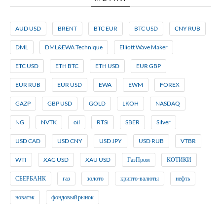
AUD USD
BRENT
BTC EUR
BTC USD
CNY RUB
DML
DML&EWA Technique
Elliott Wave Maker
ETC USD
ETH BTC
ETH USD
EUR GBP
EUR RUB
EUR USD
EWA
EWM
FOREX
GAZP
GBP USD
GOLD
LKOH
NASDAQ
NG
NVTK
oil
RTSi
SBER
Silver
USD CAD
USD CNY
USD JPY
USD RUB
VTBR
WTI
XAG USD
XAU USD
ГазПром
КОТИКИ
СБЕРБАНК
газ
золото
крипто-валюты
нефть
новатэк
фондовый рынок