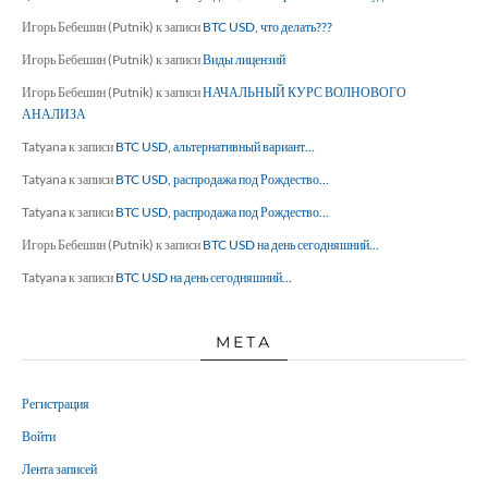
Игорь Бебешин (Putnik)
к записи
BTC USD, что делать???
Игорь Бебешин (Putnik)
к записи
Виды лицензий
Игорь Бебешин (Putnik)
к записи
НАЧАЛЬНЫЙ КУРС ВОЛНОВОГО
АНАЛИЗА
Tatyana
к записи
BTC USD, альтернативный вариант…
Tatyana
к записи
BTC USD, распродажа под Рождество…
Tatyana
к записи
BTC USD, распродажа под Рождество…
Игорь Бебешин (Putnik)
к записи
BTC USD на день сегодняшний…
Tatyana
к записи
BTC USD на день сегодняшний…
МЕТА
Регистрация
Войти
Лента записей