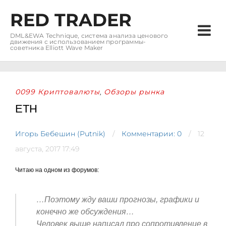
RED TRADER
DML&EWA Technique, система анализа ценового
движения с использованием программы-
советника Elliott Wave Maker
0099 Криптовалюты
Обзоры рынка
,
ETH
Игорь Бебешин (Putnik)
Комментарии: 0
12
августа, 2017 17:49
Читаю на одном из форумов:
…Поэтому жду ваши прогнозы, графики и
конечно же обсуждения…
Человек выше написал про сопротивление в