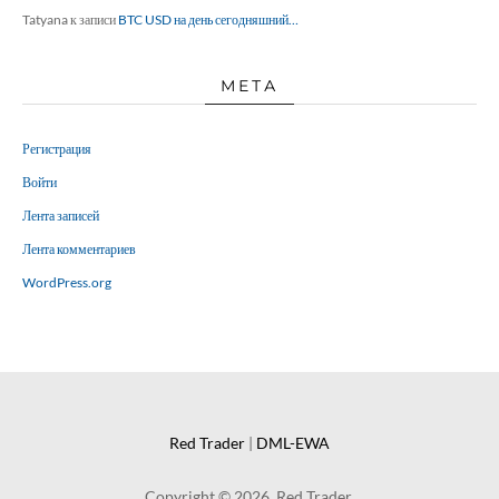
Tatyana
к записи
BTC USD на день сегодняшний…
МЕТА
Регистрация
Войти
Лента записей
Лента комментариев
WordPress.org
Red Trader
|
DML-EWA
Copyright © 2026. Red Trader.