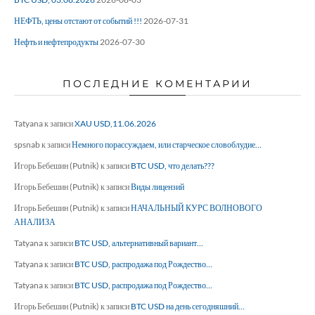
НЕФТЬ, цены отстают от событий !!!
2026-07-31
Нефть и нефтепродукты
2026-07-30
ПОСЛЕДНИЕ КОМЕНТАРИИ
Tatyana
к записи
XAU USD,11.06.2026
spsnab
к записи
Немного порассуждаем, или старческое словоблудие…
Игорь Бебешин (Putnik)
к записи
BTC USD, что делать???
Игорь Бебешин (Putnik)
к записи
Виды лицензий
Игорь Бебешин (Putnik)
к записи
НАЧАЛЬНЫЙ КУРС ВОЛНОВОГО
АНАЛИЗА
Tatyana
к записи
BTC USD, альтернативный вариант…
Tatyana
к записи
BTC USD, распродажа под Рождество…
Tatyana
к записи
BTC USD, распродажа под Рождество…
Игорь Бебешин (Putnik)
к записи
BTC USD на день сегодняшний…