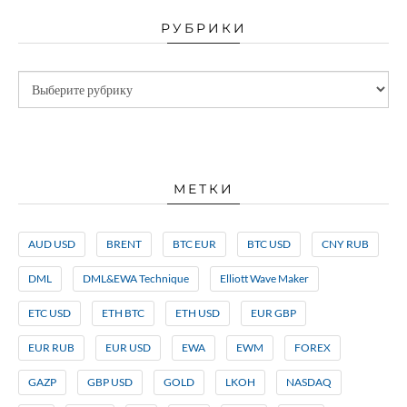
РУБРИКИ
МЕТКИ
AUD USD
BRENT
BTC EUR
BTC USD
CNY RUB
DML
DML&EWA Technique
Elliott Wave Maker
ETC USD
ETH BTC
ETH USD
EUR GBP
EUR RUB
EUR USD
EWA
EWM
FOREX
GAZP
GBP USD
GOLD
LKOH
NASDAQ