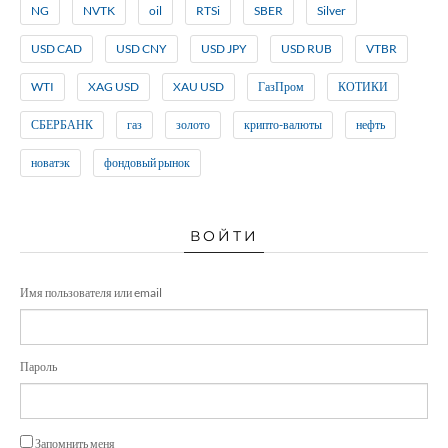
NG
NVTK
oil
RTSi
SBER
Silver
USD CAD
USD CNY
USD JPY
USD RUB
VTBR
WTI
XAG USD
XAU USD
ГазПром
КОТИКИ
СБЕРБАНК
газ
золото
крипто-валюты
нефть
новатэк
фондовый рынок
ВОЙТИ
Имя пользователя или email
Пароль
Запомнить меня