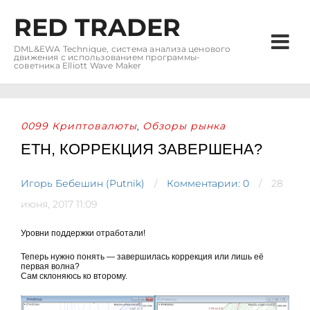
RED TRADER
DML&EWA Technique, система анализа ценового
движения с использованием программы-
советника Elliott Wave Maker
0099 Криптовалюты
Обзоры рынка
,
ETH, КОРРЕКЦИЯ ЗАВЕРШЕНА?
Игорь Бебешин (Putnik)
Комментарии: 0
28
июня, 2017 11:09
Уровни поддержки отработали!
Теперь нужно понять — завершилась коррекция или лишь её
первая волна?
Сам склоняюсь ко второму.