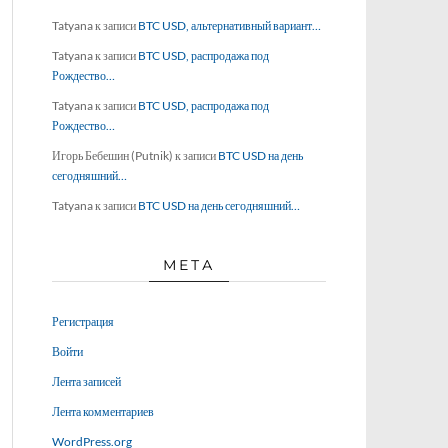
Tatyana
к записи
BTC USD, альтернативный вариант…
Tatyana
к записи
BTC USD, распродажа под
Рождество…
Tatyana
к записи
BTC USD, распродажа под
Рождество…
Игорь Бебешин (Putnik)
к записи
BTC USD на день
сегодняшний…
Tatyana
к записи
BTC USD на день сегодняшний…
МЕТА
Регистрация
Войти
Лента записей
Лента комментариев
WordPress.org