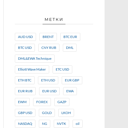
МЕТКИ
AUD USD
BRENT
BTC EUR
BTC USD
CNY RUB
DML
DML&EWA Technique
Elliott Wave Maker
ETC USD
ETH BTC
ETH USD
EUR GBP
EUR RUB
EUR USD
EWA
EWM
FOREX
GAZP
GBP USD
GOLD
LKOH
NASDAQ
NG
NVTK
oil