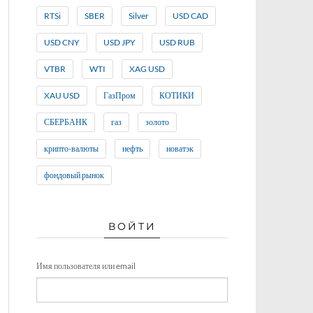
RTSi
SBER
Silver
USD CAD
USD CNY
USD JPY
USD RUB
VTBR
WTI
XAG USD
XAU USD
ГазПром
КОТИКИ
СБЕРБАНК
газ
золото
крипто-валюты
нефть
новатэк
фондовый рынок
ВОЙТИ
Имя пользователя или email