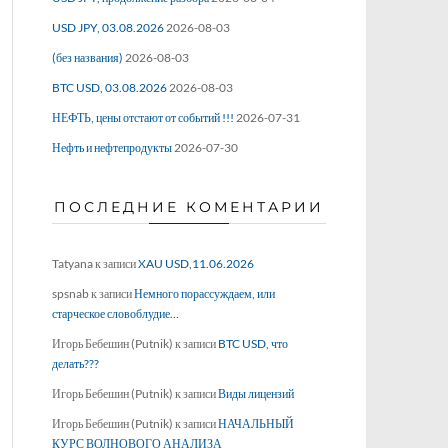
USD JPY, 03.08.2026
2026-08-03
(без названия)
2026-08-03
BTC USD, 03.08.2026
2026-08-03
НЕФТЬ, цены отстают от событий !!!
2026-07-31
Нефть и нефтепродукты
2026-07-30
ПОСЛЕДНИЕ КОМЕНТАРИИ
Tatyana
к записи
XAU USD,11.06.2026
spsnab
к записи
Немного порассуждаем, или
старческое словоблудие…
Игорь Бебешин (Putnik)
к записи
BTC USD, что
делать???
Игорь Бебешин (Putnik)
к записи
Виды лицензий
Игорь Бебешин (Putnik)
к записи
НАЧАЛЬНЫЙ
КУРС ВОЛНОВОГО АНАЛИЗА