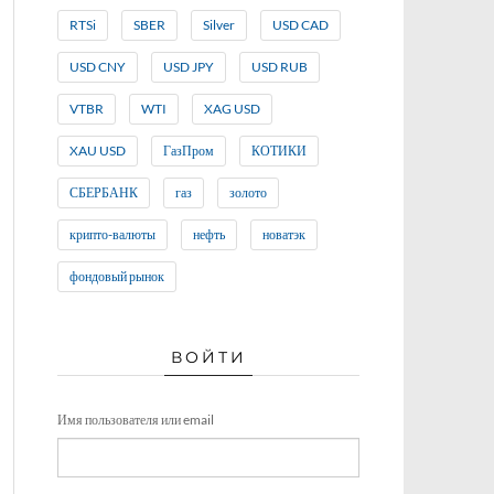
RTSi
SBER
Silver
USD CAD
USD CNY
USD JPY
USD RUB
VTBR
WTI
XAG USD
XAU USD
ГазПром
КОТИКИ
СБЕРБАНК
газ
золото
крипто-валюты
нефть
новатэк
фондовый рынок
ВОЙТИ
Имя пользователя или email