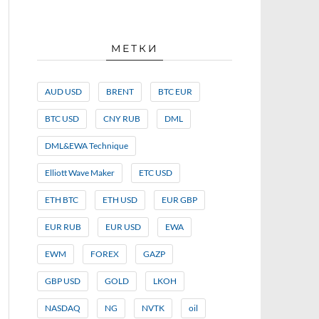
МЕТКИ
AUD USD
BRENT
BTC EUR
BTC USD
CNY RUB
DML
DML&EWA Technique
Elliott Wave Maker
ETC USD
ETH BTC
ETH USD
EUR GBP
EUR RUB
EUR USD
EWA
EWM
FOREX
GAZP
GBP USD
GOLD
LKOH
NASDAQ
NG
NVTK
oil