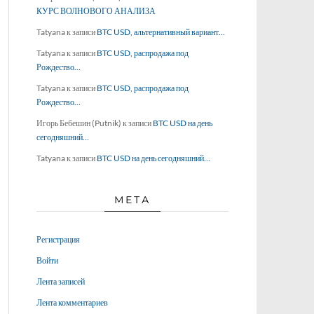
КУРС ВОЛНОВОГО АНАЛИЗА
Tatyana
к записи
BTC USD, альтернативный вариант…
Tatyana
к записи
BTC USD, распродажа под
Рождество…
Tatyana
к записи
BTC USD, распродажа под
Рождество…
Игорь Бебешин (Putnik)
к записи
BTC USD на день
сегодняшний…
Tatyana
к записи
BTC USD на день сегодняшний…
МЕТА
Регистрация
Войти
Лента записей
Лента комментариев