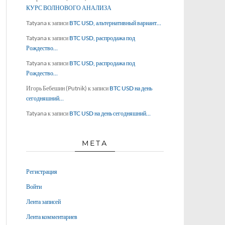
КУРС ВОЛНОВОГО АНАЛИЗА
Tatyana
к записи
BTC USD, альтернативный вариант…
Tatyana
к записи
BTC USD, распродажа под
Рождество…
Tatyana
к записи
BTC USD, распродажа под
Рождество…
Игорь Бебешин (Putnik)
к записи
BTC USD на день
сегодняшний…
Tatyana
к записи
BTC USD на день сегодняшний…
МЕТА
Регистрация
Войти
Лента записей
Лента комментариев