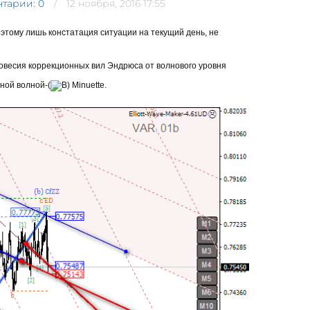
тарии: 0
12 ноября, 2016 17:55
оэтому лишь констатация ситуации на текущий день, не
новесия коррекционных вил Эндрюса от волнового уровня
ной волной-(
Minuette.