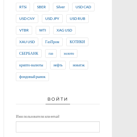
RTSi
SBER
Silver
USD CAD
USD CNY
USD JPY
USD RUB
VTBR
WTI
XAG USD
XAU USD
ГазПром
КОТИКИ
СБЕРБАНК
газ
золото
крипто-валюты
нефть
новатэк
фондовый рынок
ВОЙТИ
Имя пользователя или email