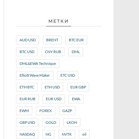
МЕТКИ
AUD USD
BRENT
BTC EUR
BTC USD
CNY RUB
DML
DML&EWA Technique
Elliott Wave Maker
ETC USD
ETH BTC
ETH USD
EUR GBP
EUR RUB
EUR USD
EWA
EWM
FOREX
GAZP
GBP USD
GOLD
LKOH
NASDAQ
NG
NVTK
oil