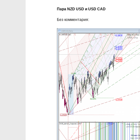
Пара NZD USD и USD CAD
Без комментария: