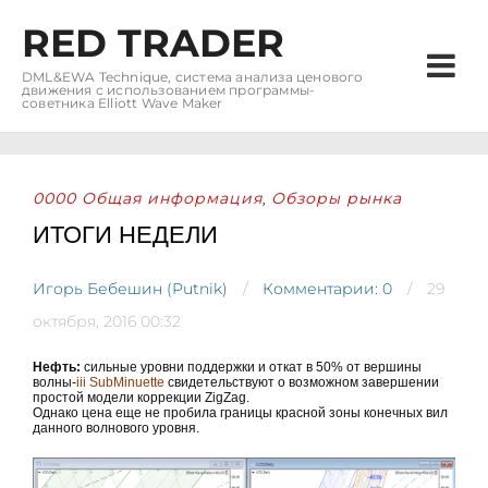
RED TRADER
DML&EWA Technique, система анализа ценового
движения с использованием программы-
советника Elliott Wave Maker
0000 Общая информация
Обзоры рынка
,
ИТОГИ НЕДЕЛИ
Игорь Бебешин (Putnik)
Комментарии: 0
29
октября, 2016 00:32
Нефть:
сильные уровни поддержки и откат в 50% от вершины
волны-
iii SubMinuette
свидетельствуют о возможном завершении
простой модели коррекции ZigZag.
Однако цена еще не пробила границы красной зоны конечных вил
данного волнового уровня.