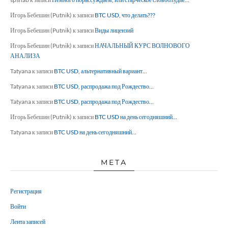
Игорь Бебешин (Putnik)
к записи
BTC USD, что делать???
Игорь Бебешин (Putnik)
к записи
Виды лицензий
Игорь Бебешин (Putnik)
к записи
НАЧАЛЬНЫЙ КУРС ВОЛНОВОГО
АНАЛИЗА
Tatyana
к записи
BTC USD, альтернативный вариант…
Tatyana
к записи
BTC USD, распродажа под Рождество…
Tatyana
к записи
BTC USD, распродажа под Рождество…
Игорь Бебешин (Putnik)
к записи
BTC USD на день сегодняшний…
Tatyana
к записи
BTC USD на день сегодняшний…
МЕТА
Регистрация
Войти
Лента записей