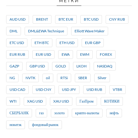
МЕТКИ
AUD USD
BRENT
BTC EUR
BTC USD
CNY RUB
DML
DML&EWA Technique
Elliott Wave Maker
ETC USD
ETH BTC
ETH USD
EUR GBP
EUR RUB
EUR USD
EWA
EWM
FOREX
GAZP
GBP USD
GOLD
LKOH
NASDAQ
NG
NVTK
oil
RTSi
SBER
Silver
USD CAD
USD CNY
USD JPY
USD RUB
VTBR
WTI
XAG USD
XAU USD
ГазПром
КОТИКИ
СБЕРБАНК
газ
золото
крипто-валюты
нефть
новатэк
фондовый рынок