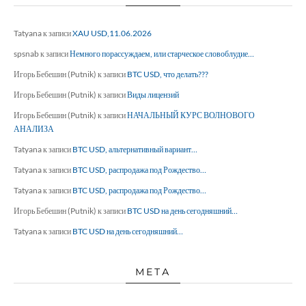
Tatyana
к записи
XAU USD,11.06.2026
spsnab
к записи
Немного порассуждаем, или старческое словоблудие…
Игорь Бебешин (Putnik)
к записи
BTC USD, что делать???
Игорь Бебешин (Putnik)
к записи
Виды лицензий
Игорь Бебешин (Putnik)
к записи
НАЧАЛЬНЫЙ КУРС ВОЛНОВОГО
АНАЛИЗА
Tatyana
к записи
BTC USD, альтернативный вариант…
Tatyana
к записи
BTC USD, распродажа под Рождество…
Tatyana
к записи
BTC USD, распродажа под Рождество…
Игорь Бебешин (Putnik)
к записи
BTC USD на день сегодняшний…
Tatyana
к записи
BTC USD на день сегодняшний…
МЕТА