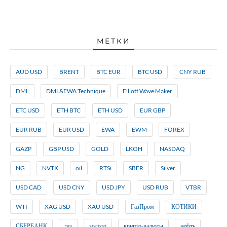
МЕТКИ
AUD USD
BRENT
BTC EUR
BTC USD
CNY RUB
DML
DML&EWA Technique
Elliott Wave Maker
ETC USD
ETH BTC
ETH USD
EUR GBP
EUR RUB
EUR USD
EWA
EWM
FOREX
GAZP
GBP USD
GOLD
LKOH
NASDAQ
NG
NVTK
oil
RTSi
SBER
Silver
USD CAD
USD CNY
USD JPY
USD RUB
VTBR
WTI
XAG USD
XAU USD
ГазПром
КОТИКИ
СБЕРБАНК
газ
золото
крипто-валюты
нефть