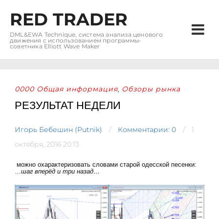
RED TRADER
DML&EWA Technique, система анализа ценового
движения с использованием программы-
советника Elliott Wave Maker
0000 Общая информация
Обзоры рынка
,
РЕЗУЛЬТАТ НЕДЕЛИ
Игорь Бебешин (Putnik)
Комментарии: 0
1
октября, 2016 20:13
можно охарактеризовать словами старой одесской песенки:
…
шаг вперёд и три назад…