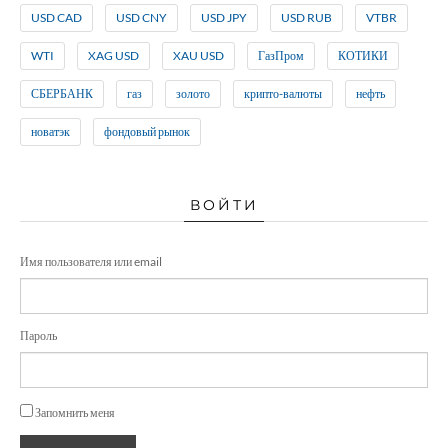
USD CAD
USD CNY
USD JPY
USD RUB
VTBR
WTI
XAG USD
XAU USD
ГазПром
КОТИКИ
СБЕРБАНК
газ
золото
крипто-валюты
нефть
новатэк
фондовый рынок
ВОЙТИ
Имя пользователя или email
Пароль
Запомнить меня