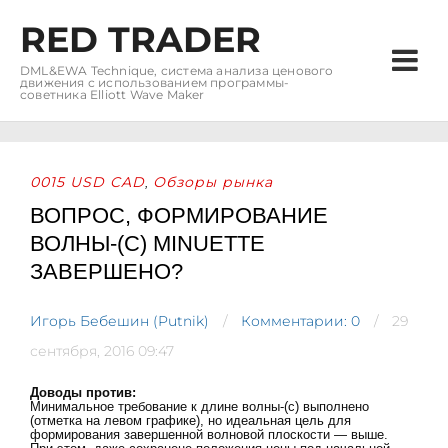
RED TRADER
DML&EWA Technique, система анализа ценового
движения с использованием программы-
советника Elliott Wave Maker
0015 USD CAD
Обзоры рынка
,
ВОПРОС, ФОРМИРОВАНИЕ
ВОЛНЫ-(С) MINUETTE
ЗАВЕРШЕНО?
Игорь Бебешин (Putnik)
Комментарии: 0
29
сентября, 2016 09:47
Доводы против:
Минимальное требование к длине волны-(с) выполнено
(отметка на левом графике), но идеальная цель для
формирования завершенной волновой плоскости — выше.