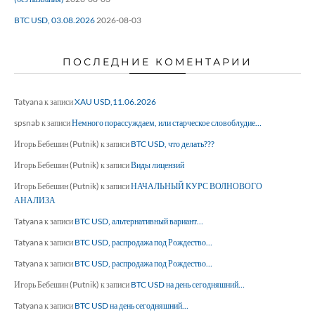
BTC USD, 03.08.2026
2026-08-03
ПОСЛЕДНИЕ КОМЕНТАРИИ
Tatyana
к записи
XAU USD,11.06.2026
spsnab
к записи
Немного порассуждаем, или старческое словоблудие…
Игорь Бебешин (Putnik)
к записи
BTC USD, что делать???
Игорь Бебешин (Putnik)
к записи
Виды лицензий
Игорь Бебешин (Putnik)
к записи
НАЧАЛЬНЫЙ КУРС ВОЛНОВОГО
АНАЛИЗА
Tatyana
к записи
BTC USD, альтернативный вариант…
Tatyana
к записи
BTC USD, распродажа под Рождество…
Tatyana
к записи
BTC USD, распродажа под Рождество…
Игорь Бебешин (Putnik)
к записи
BTC USD на день сегодняшний…
Tatyana
к записи
BTC USD на день сегодняшний…