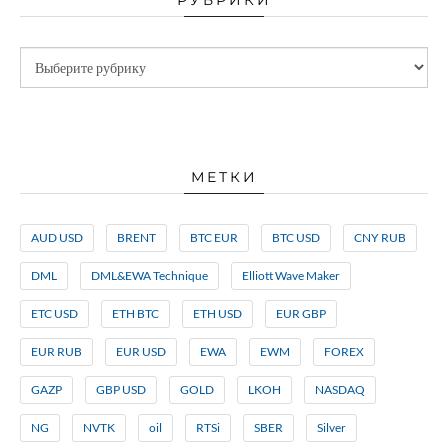
МЕТКИ
AUD USD
BRENT
BTC EUR
BTC USD
CNY RUB
DML
DML&EWA Technique
Elliott Wave Maker
ETC USD
ETH BTC
ETH USD
EUR GBP
EUR RUB
EUR USD
EWA
EWM
FOREX
GAZP
GBP USD
GOLD
LKOH
NASDAQ
NG
NVTK
oil
RTSi
SBER
Silver